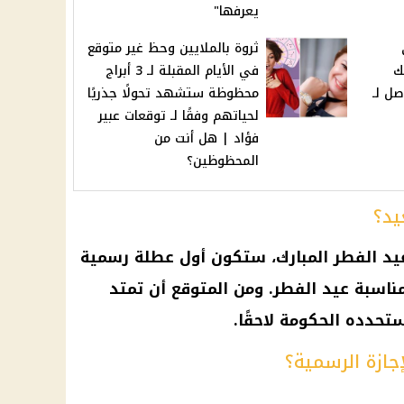
يعرفها"
ثروة بالملايين وحظ غير متوقع
ك
في الأيام المقبلة لـ 3 أبراج
صل لـ
محظوظة ستشهد تحولًا جذريًا
لحياتهم وفقًا لـ توقعات عبير
فؤاد | هل أنت من
المحظوظين؟
يد؟
يد الفطر المبارك، ستكون أول عطلة رسمية
وظفين يوم 30 مارس 2025 بمناسبة عيد الفطر. ومن المتوقع أن تمتد
 ستحدده الحكومة لاحقًا.
جازة الرسمية؟