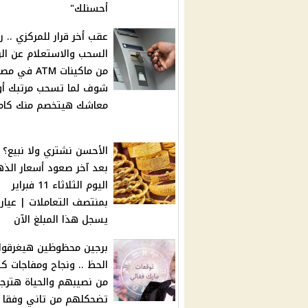
أحسنلك"
عقب أخر قرار للمركزي .. 
السحب والاستعلام عن ال
من ماكينات ATM في 
شوف لما تسحب مرتبك أو
معاشك هيتخصم منك كام
الأحسن نشتري ولا نبيع؟ .
بعد آخر صعود أسعار الذ
اليوم الثلاثاء 11 فبراير
يسجل هذا المبلغ الآن
برجين محظوظين هيغرقوا
الحظ .. ونجاح ومفاجات كت
من نصيبهم والحياة هترج
تضحكلهم من تاني وفقا ل