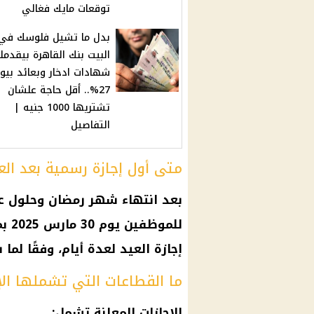
توقعات مايك فغالي
بدل ما تشيل فلوسك في
البيت بنك القاهرة بيقدمل
شهادات ادخار وبعائد بيو
27%.. أقل حاجة علشان
تشتريها 1000 جنيه |
التفاصيل
متى أول إجازة رسمية بعد الع
بعد انتهاء شهر رمضان وحلول ع
للم
إجازة العيد لعدة أيام، وفقًا لما
ما القطاعات التي تشملها الإ
الإجازات المعلنة تشمل: