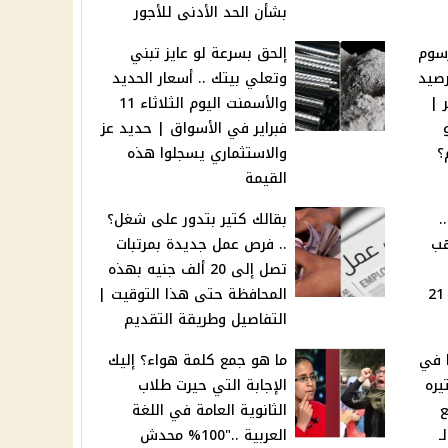
بشأن الحد الأدنى للأجور
رسوم
إلحق بسرعة لو عايز تبني
رصيد
وتعلي بيتك .. أسعار الحديد
مصر |
والأسمنت اليوم الثلاثاء 11
فبراير في الأسواق | حديد عز
؟
والاستثماري يسجلوا هذه
القيمة
.
بقالك كتير بتدور على شغل؟
هب
.. فرص عمل جديدة بمرتبات
تصل إلى 20 ألف جنيه بهذه
بمنتصف التعاملات | عيار 21
المحافظة حتى هذا التوقيت |
التفاصيل وطريقة التقديم
 في
ما هو جمع كلمة هواء؟ إليك
يره
الإجابة التي حيرت طلاب
ع
الثانوية العامة في اللغة
ـ
العربية .."100% محدش