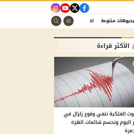
instagram
youtube
twitter
facebook
ديوهات متنوعة
اخبار الفن
منوعات مسيحية
اخبار الرياضة
الأكثر قراءة
وث الفلكية تنفي وقوع زلزال في
اليوم وتحسم شائعات الهزة
مرة