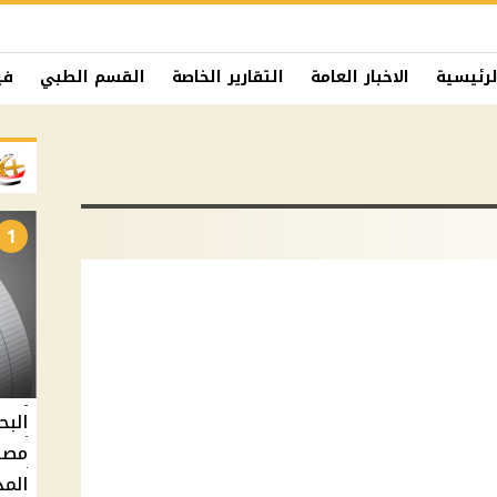
لرئيسية
الاخبار العامة
التقارير الخاصة
القسم الطبي
في
1
البح
مصر 
المد