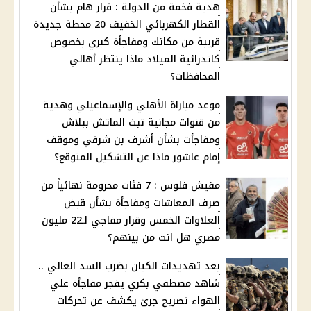
هدية فخمة من الدولة : قرار هام بشأن
القطار الكهربائي الخفيف 20 محطة جديدة
قريبة من مكانك ومفاجأة كبري بخصوص
كاتدرائية الميلاد ماذا ينتظر أهالي
المحافظات؟
موعد مباراة الأهلي والإسماعيلي وهدية
من قنوات مجانية تبث الماتش ببلاش
ومفاجأت بشأن أشرف بن شرقي وموقف
إمام عاشور ماذا عن التشكيل المتوقع؟
مفيش فلوس : 7 فئات محرومة نهائياً من
صرف المعاشات ومفاجأة بشأن قبض
العلاوات الخمس وقرار مفاجي لـ22 مليون
مصري هل انت من بينهم؟
بعد تهديدات الكيان بضرب السد العالي ..
شاهد مصطفي بكري يفجر مفاجأة علي
الهواء تصريح جرئ يكشف عن تحركات