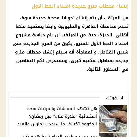
إنشاء محطات مترو جديدة امتداد الخط الاول
من المرتقب أن يتم إنشاء نحو 14 محطة جديدة سوف
تخدم محافظة
القاهرة
والقليوبية وايضا يستفيد منها
أهالي
الجيزة
، حيث من المرتقب أن يتم
دراسة
مشروع
امتداد الخط الأول للمترو، يكون من المرج الجديدة حتى
شبين القناطر، والمفاجأة أنه سيتم إنشاء
محطات مترو
جديدة بمناطق سكنية كبرى، ونستعرض لكم التفاصيل
في السطور التالية.
لا يفوتك
هل تشهد المعاشات والمرتبات منحة
استثنائية "علاوة غلاء" قبل رمضان؟
الحكومة تكشف ما سيحدث بمارس والعيد
بعد تغيير مواعيد الدراسة بشهر رمضان