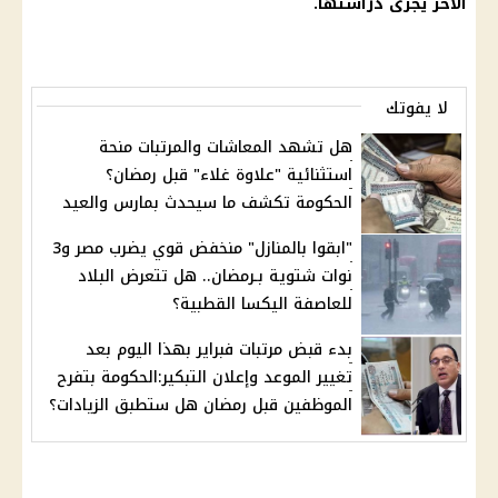
الاخر يجرى دراستها.
لا يفوتك
هل تشهد المعاشات والمرتبات منحة
استثنائية "علاوة غلاء" قبل رمضان؟
الحكومة تكشف ما سيحدث بمارس والعيد
"ابقوا بالمنازل" منخفض قوي يضرب مصر و3
نوات شتوية بـرمضان.. هل تتعرض البلاد
للعاصفة اليكسا القطبية؟
بدء قبض مرتبات فبراير بهذا اليوم بعد
تغيير الموعد وإعلان التبكير:الحكومة بتفرح
الموظفين قبل رمضان هل ستطبق الزيادات؟