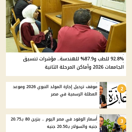
92.8% للطب و87.9% للهندسة.. مؤشرات تنسيق
الجامعات 2026 وأماكن المرحلة الثانية
موقف ترحيل إجازة المولد النبوي 2026 وموعد
2
العطلة الرسمية في مصر
أسعار الوقود في مصر اليوم .. بنزين 80 بـ20.75
3
جنيه والسولار بـ20.50 جنيه