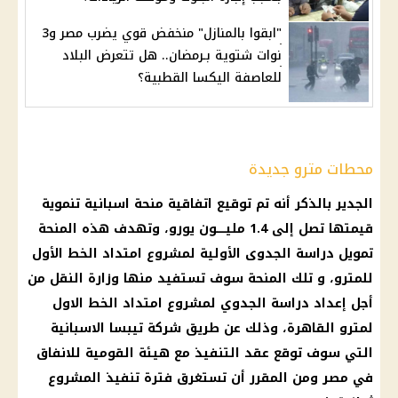
"ابقوا بالمنازل" منخفض قوي يضرب مصر و3
نوات شتوية بـرمضان.. هل تتعرض البلاد
للعاصفة اليكسا القطبية؟
محطات مترو جديدة
الجدير بالذكر أنه تم توقيع اتفاقية
منحة
اسبانية تنموية
قيمتها تصل إلى 1.4 مليـــــون يورو، وتهدف هذه
المنحة
تمويل
دراسة
الجدوى الأولية لمشروع امتداد الخط الأول
للمترو، و تلك المنحة سوف تستفيد منها
وزارة النقل
من
أجل إعداد
دراسة
الجدوي لمشروع امتداد الخط الاول
لمترو
القاهرة
، وذلك عن طريق
شركة
تيبسا الاسبانية
التي سوف توقع عقد التنفيذ مع هيئة القومية للانفاق
في مصر ومن المقرر أن تستغرق فترة تنفيذ المشروع