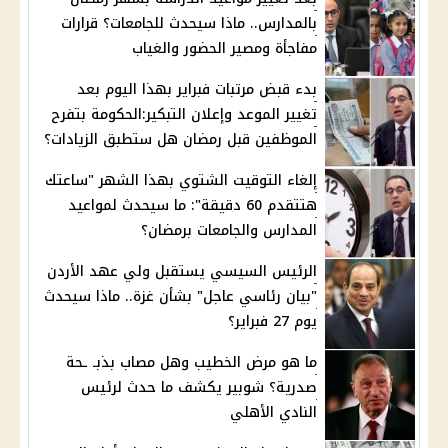
بالمدارس.. ماذا سيحدث للجامعات؟ قرارات
مفاجأة ومصير الحضور والغياب
بدء قبض مرتبات فبراير بهذا اليوم بعد
تغيير الموعد وإعلان التبكير:الحكومة بتفرح
الموظفين قبل رمضان هل ستطبق الزيادات؟
إلغاء التوقيت الشتوي بهذا الشهر "ساعتك
هتتقدم 60 دقيقة": ما سيحدث لمواعيد
المدارس والجامعات برمضان؟
الرئيس السيسي يستقبل ولي عهد الأردن
"بيان رئاسي عاجل" بشأن غزة.. ماذا سيحدث
يوم 27 فبراير؟
ما هو مرض الخطيب وهل مصاب بذبـ ـحة
صدرية؟ شوبير يكشف ما حدث لرئيس
النادي الأهلي