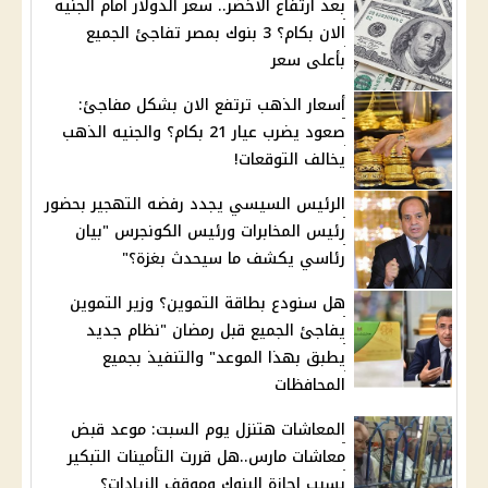
بعد ارتفاع الاخضر.. سعر الدولار أمام الجنيه
الان بكام؟ 3 بنوك بمصر تفاجئ الجميع
بأعلى سعر
أسعار الذهب ترتفع الان بشكل مفاجئ:
صعود يضرب عيار 21 بكام؟ والجنيه الذهب
يخالف التوقعات!
الرئيس السيسي يجدد رفضه التهجير بحضور
رئيس المخابرات ورئيس الكونجرس "بيان
رئاسي يكشف ما سيحدث بغزة؟"
هل سنودع بطاقة التموين؟ وزير التموين
يفاجئ الجميع قبل رمضان "نظام جديد
يطبق بهذا الموعد" والتنفيذ بجميع
المحافظات
المعاشات هتنزل يوم السبت: موعد قبض
معاشات مارس..هل قررت التأمينات التبكير
بسبب إجازة البنوك وموقف الزيادات؟