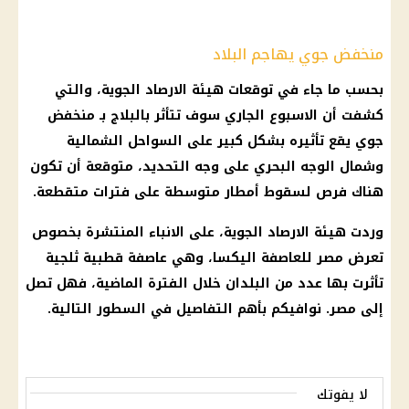
منخفض جوي يهاجم البلاد
بحسب ما جاء في توقعات هيئة
الارصاد الجوية
، والتي
كشفت أن الاسبوع الجاري سوف تتأثر بالبلاج بـ
منخفض
جوي
يقع تأثيره بشكل كبير على السواحل الشمالية
وشمال الوجه البحري على وجه التحديد، متوقعة أن تكون
هناك فرص لسقوط
أمطار
متوسطة على فترات متقطعة.
وردت هيئة
الارصاد الجوية
، على الانباء المنتشرة بخصوص
تعرض مصر للعاصفة اليكسا، وهي
عاصفة
قطبية ثلجية
تأثرت بها عدد من البلدان خلال الفترة الماضية، فهل تصل
إلى مصر. نوافيكم بأهم التفاصيل في السطور التالية.
لا يفوتك