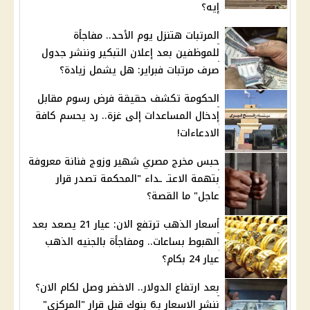
إيه؟
المرتبات هتنزل يوم الأحد.. مفاجأة
للموظفين بعد إعلان التبكير وننشر جدول
صرف مرتبات فبراير: هل يشمل زيادة؟
الحكومة تكشف حقيقة فرض رسوم مقابل
إدخال المساعدات إلى غزة.. رد يحسم كافة
الادعاءات!
حبس مخرج مصري شهير وزوج فنانة معروفة
بتهمة الاعتـ ـداء "المحكمة تصدر قرار
عاجل" ما القصة؟
أسعار الذهب ترتفع الان: عيار 21 يصعد بعد
الهبوط بساعات.. ومفاجأة بالجنيه الذهب
عيار 24 بكام؟
بعد ارتفاع الدولار.. الاخضر وصل لكام الان؟
ننشر الاسعار بـ6 بنوك قبل قرار "المركزي"