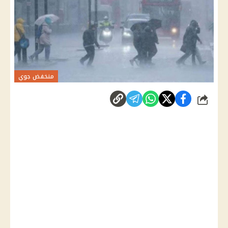
منخفض جوي
شارك