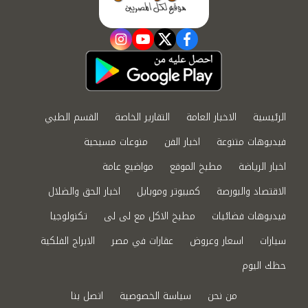
instagram
youtube
twitter
facebook
الرئيسية
الاخبار العامة
التقارير الخاصة
القسم الطبي
فيديوهات متنوعة
اخبار الفن
منوعات مسيحية
اخبار الرياضة
مطبخ الموقع
مواضيع عامة
الاقتصاد والبورصة
كمبيوتر وموبايل
اخبار الحق والضلال
فيديوهات فضائيات
مطبخ الاكل مع لى لى
تكنولوجيا
سيارات
اسعار وعروض
عقارات في مصر
الابراج الفلكية
حظك اليوم
من نحن
سياسة الخصوصية
اتصل بنا