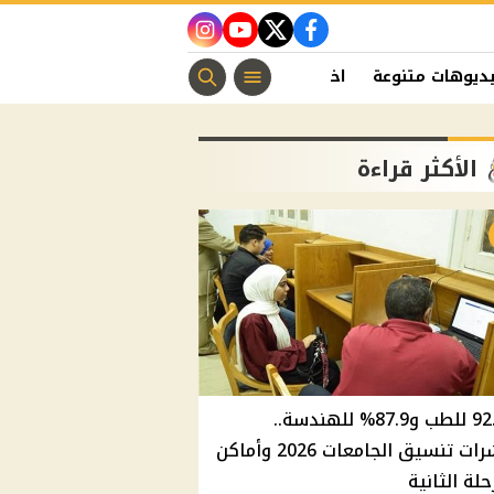
instagram
youtube
twitter
facebook
ديوهات متنوعة
اخبار الفن
منوعات مسيحية
اخبار الرياضة
الأكثر قراءة
92.8% للطب و87.9% للهندسة..
مؤشرات تنسيق الجامعات 2026 وأماكن
حلة الثانية