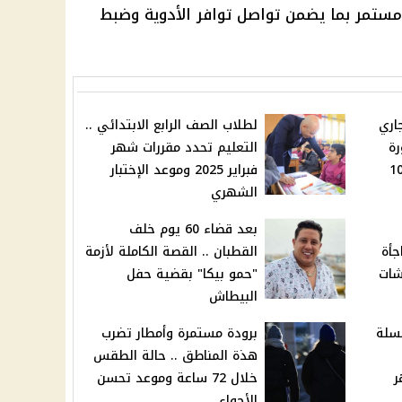
تمر بما يضمن تواصل توافر
الأدوية
وضبط
اري
لطلاب الصف الرابع الابتدائي ..
رة
التعليم تحدد مقررات شهر
ط ويبدأ من 100
فبراير 2025 وموعد الإختبار
الشهري
بعد قضاء 60 يوم خلف
جأة
القطبان .. القصة الكاملة لأزمة
شات
"حمو بيكا" بقضية حفل
البيطاش
لسلة
برودة مستمرة وأمطار تضرب
هذة المناطق .. حالة الطقس
 أشهر
خلال 72 ساعة وموعد تحسن
الأجواء