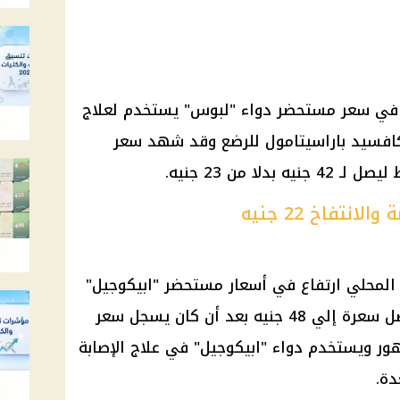
في سعر مستحضر دواء "لبوس" يستخدم لعلاج
 كافسيد باراسيتامول للرضع وقد شهد سعر
ا من 23 جنيه.
نتفاخ 22 جنيه
المحلي ارتفاع في أسعار مستحضر "ابيكوجيل"
المضاد للحموضة والإنتفاخ حيث وصل سعرة إلي 48 جنيه بعد أن كان يسجل سعر
يه في مدة لا تزيد على 6 شهور ويستخدم دواء "ابيكوجيل" في علاج الإصابة
دة.