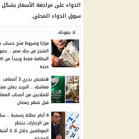
الدواء
على مراجعة
الأسعار
بشكل مس
سوق الدواء المحلي
.
لا يفوتك
مزايا وشروط فتح حساب ج
المنجز من بنك مصر .. بصو
البطاقة فق
جنيه
هتقبض بدري 3 أضعاف
معاشك .. البريد يعلن مفا
للملايين من أصحاب المعا
قبل شهر رمضان
6 أيام عطلة رسمية .. س
من الإجازات تنتظر
الموظفين خلال الـ 3
المقبلة