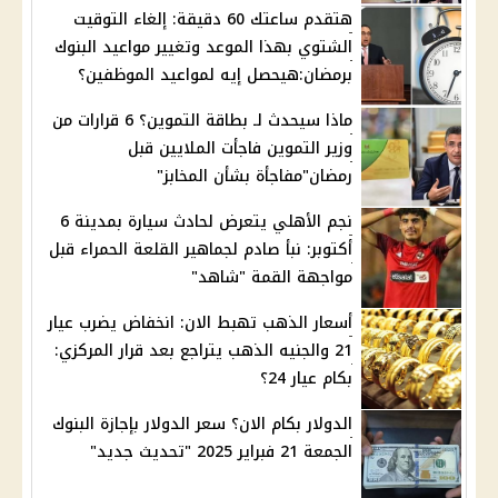
هتقدم ساعتك 60 دقيقة: إلغاء التوقيت
الشتوي بهذا الموعد وتغيير مواعيد البنوك
برمضان:هيحصل إيه لمواعيد الموظفين؟
ماذا سيحدث لـ بطاقة التموين؟ 6 قرارات من
وزير التموين فاجأت الملايين قبل
رمضان"مفاجأة بشأن المخابز"
نجم الأهلي يتعرض لحادث سيارة بمدينة 6
أكتوبر: نبأ صادم لجماهير القلعة الحمراء قبل
مواجهة القمة "شاهد"
أسعار الذهب تهبط الان: انخفاض يضرب عيار
21 والجنيه الذهب يتراجع بعد قرار المركزي:
بكام عيار 24؟
الدولار بكام الان؟ سعر الدولار بإجازة البنوك
الجمعة 21 فبراير 2025 "تحديث جديد"