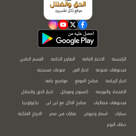
instagram
youtube
twitter
facebook
الرئيسية
الاخبار العامة
التقارير الخاصة
القسم الطبي
فيديوهات متنوعة
اخبار الفن
منوعات مسيحية
اخبار الرياضة
مطبخ الموقع
مواضيع عامة
الاقتصاد والبورصة
كمبيوتر وموبايل
اخبار الحق والضلال
فيديوهات فضائيات
مطبخ الاكل مع لى لى
تكنولوجيا
سيارات
اسعار وعروض
عقارات في مصر
الابراج الفلكية
حظك اليوم