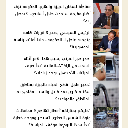
مفاجأة لسكان الجيزة والهرم: الحكومة تزف
أخبار مفرحة ستحدث خلال أسابيع.. هيحصل
إيه؟
الرئيس السيسي يصدر 3 قرارات هامة
وتوجيه عاجل لـ الحكومة.. ماذا أعلنت رئاسة
الجمهورية؟
احذر حجز المرتب بسبب هذا الامر أثناء
السحب من الـِATM..المالية تبدأ صرف
المرتبات الأحد:هل يوجد زيادات؟
تحذير عاجل: قطع المياه بالجيزة بمناطق
سكنية كبرى بعد قليل والسبب مفاجئ: ما
المناطق والمواعيد؟
"خليكم بمنازلكم"أمطار تهاجم 9 محافظات
ونوة الشمس الصغرى تسيطر وموجة خطرة
تبدأ بهذا اليوم:ما موقف الدراسة؟