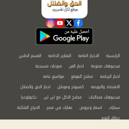
instagram
youtube
twitter
facebook
الرئيسية
الاخبار العامة
التقارير الخاصة
القسم الطبي
فيديوهات متنوعة
اخبار الفن
منوعات مسيحية
اخبار الرياضة
مطبخ الموقع
مواضيع عامة
الاقتصاد والبورصة
كمبيوتر وموبايل
اخبار الحق والضلال
فيديوهات فضائيات
مطبخ الاكل مع لى لى
تكنولوجيا
سيارات
اسعار وعروض
عقارات في مصر
الابراج الفلكية
حظك اليوم