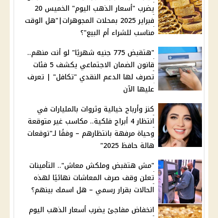
يضرب "أسعار الذهب اليوم" الخميس 20
فبراير 2025 بمحلات المجوهرات|"هل الوقت
مناسب للشراء أم البيع"؟
"هتقبض 775 جنيه شهريًا" لو أنت منهم..
قانون الضمان الاجتماعي يكشف 5 فئات
تصرف لها الدعم النقدي "تكافل" | تعرف
عليها الآن
كنز وأرباح خيالية وثروات بالمليارات في
انتظار 4 أبراج فلكية.. مكاسب غير متوقعة
وحياة مرفهة بانتظارهم – وفقًا لـ"توقعات
هالة حافظ 2025"
"مش هتقبض وملكش معاش".. التأمينات
تعلن وقف صرف المعاشات نهائيًا لهذه
الحالات بقرار رسمي – هل اسمك بينهم؟
انخفاض مفاجئ يضرب أسعار الذهب اليوم