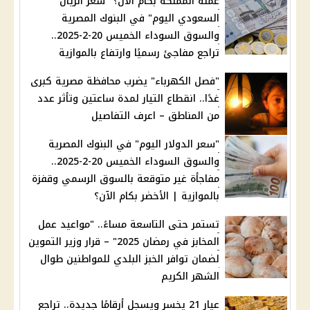
عملة المملكة بكام الآن؟ "سعر الريال
السعودي اليوم" في البنوك المصرية
والسوق السوداء الخميس 20-2-2025..
تراجع مفاجئ رسميًا وارتفاع بالموازية
"فصل الكهرباء" يضرب محافظة مصرية كبرى
غدًا.. انقطاع التيار لمدة ساعتين وتأثر عدد
من المناطق – اعرف التفاصيل
"سعر الدولار اليوم" في البنوك المصرية
والسوق السوداء الخميس 20-2-2025..
مفاجأة غير متوقعة بالسوق الرسمي وقفزة
بالموازية | الأخضر بكام الآن؟
تستمر حتى التاسعة مساءً.. "مواعيد عمل
المخابز في رمضان 2025" – قرار وزير التموين
لضمان توافر الخبز البلدي للمواطنين طوال
الشهر الكريم
عيار 21 يخسر ويسجل أرقامًا جديدة.. تراجع