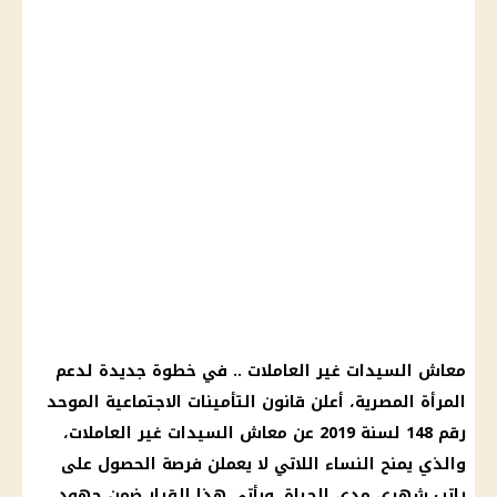
معاش
السيدات غير العاملات .. في خطوة جديدة لدعم
المرأة المصرية
، أعلن
قانون التأمينات الاجتماعية
الموحد
رقم 148 لسنة 2019 عن
معاش
السيدات غير العاملات،
والذي يمنح النساء اللاتي لا يعملن فرصة الحصول على
راتب شهري
مدى الحياة. ويأتي هذا
القرار
ضمن جهود