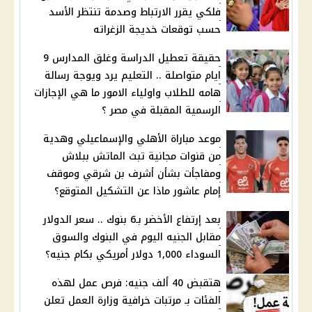
فلكي يقرر الارتباط وصدمة تنتظر الأسد
حسب توقعات خديجة الزغراته
حقيقة تعطيل الدراسة وغلق المدارس 9
ايام متواصلة .. التعليم يرد ويوجة رسالة
هامه للطلاب واولياء الامور ما هي الإجازات
الرسمية المقبلة في مصر ؟
موعد مباراة الأهلي والإسماعيلي وهدية
من قنوات مجانية تبث الماتش ببلاش
ومفاجأت بشأن أشرف بن شرقي وموقف
إمام عاشور ماذا عن التشكيل المتوقع؟
بعد إرتفاع الأخضر بـ6 بنوك .. سعر الدولار
مقابل الجنيه اليوم في البنوك والسوق
السوداء 1,000 دولار أمريكي بكام جنيه؟
هتقبض 40 ألف جنيه: فرص عمل لهذه
الفئات بـ مرتبات خرافية وزارة العمل تعلن