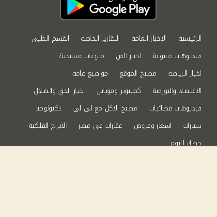
الرئيسية
الاخبار العامة
التقارير الخاصة
القسم الطبي
فيديوهات متنوعة
اخبار الفن
منوعات مسيحية
اخبار الرياضة
مطبخ الموقع
مواضيع عامة
الاقتصاد والبورصة
كمبيوتر وموبايل
اخبار الحق والضلال
فيديوهات فضائيات
مطبخ الاكل مع لى لى
تكنولوجيا
سيارات
اسعار وعروض
عقارات في مصر
الابراج الفلكية
حظك اليوم
من نحن
سياسة الخصوصية
اتصل بنا
©2024 الحق والضلال All Rights Reserved.
Powered by