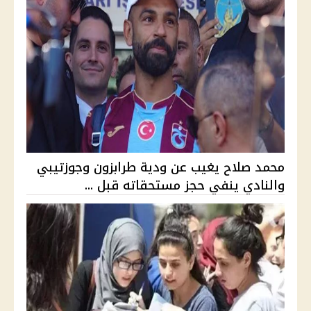
محمد صلاح يغيب عن ودية طرابزون وجوزتيبي
والنادي ينفي حجز مستحقاته قبل ...