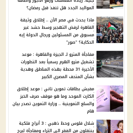
جنيه، زيادة المعاشات ورفع الاجور واضافة
المواليد الجدد هل تنفذ قبل رمضان؟
ماذا يحدث في مصر الأن .. إطلاق وثيقة
القاهرة لرفض التهجير وسط حشد غير
مسبوق من المسئولين ورجال الدولة إيه
الحكاية؟ "صور"
مفاجأة المترو لـ الجيزة والقاهرة : موعد
تشغيل مترو الهرم رسمياً بعد التطورات
الأخيرة 31 محطة بهذه المناطق وهدية
بشأن المتحف المصري الكبير
مفيش بطاقات تموين تاني : موعد إطلاق
الكارت الموحد وما هو موقف صرف الخبز
والسلع التموينية .. وزارة التموين تصدر بيان
هام
شلال فلوس وحظ ذهبي : 3 أبراج فلكية
ينتقلون من الفقر الي الثراء ومفاجأة لبرج