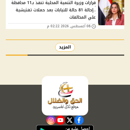
قرارات وزيرة التنمية المحلية تنفذ بـ11 محافظة
..إحالة 81 حالة للنيابات بعد حملات تفتيشية
علي المخالفات
08 أغسطس, 2026 02:22 م
المزيد
instagram
youtube
twitter
facebook