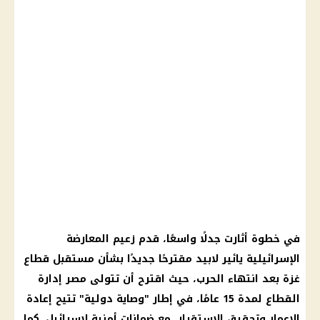
في خطوة أثارت جدلًا واسعًا، قدم زعيم المعارضة
الإسرائيلية يائير لابيد مقترحًا جديدًا بشأن مستقبل قطاع
غزة بعد انتهاء الحرب، حيث اقترح أن تتولى مصر إدارة
القطاع لمدة 15 عامًا، في إطار "وصاية دولية" تتيح إعادة
الإعمار وتحقيق الاستقرار، مع ضمانات أمنية لإسرائيل. كما