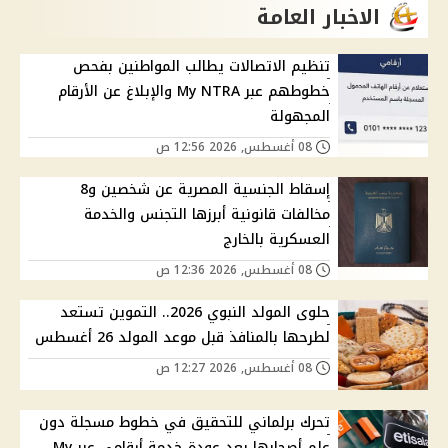
الاخبار العامة
تنظيم الاتصالات يطالب المواطنين بفحص
خطوطهم عبر My NTRA والإبلاغ عن الأرقام
المجهولة
08 أغسطس, 2026 12:56 ص
إسقاط الجنسية المصرية عن شخصين و8
مخالفات قانونية أبرزها التجنس والخدمة
العسكرية بالخارج
08 أغسطس, 2026 12:36 ص
حلوى المولد النبوي 2026.. التموين تستعد
لطرحها بالمنافذ قبل موعد المولد 26 أغسطس
08 أغسطس, 2026 12:27 ص
تحرك برلماني للتحقيق في خطوط مسجلة دون
علم أصحابها بعد عودة خدمة أرقامي عبر My