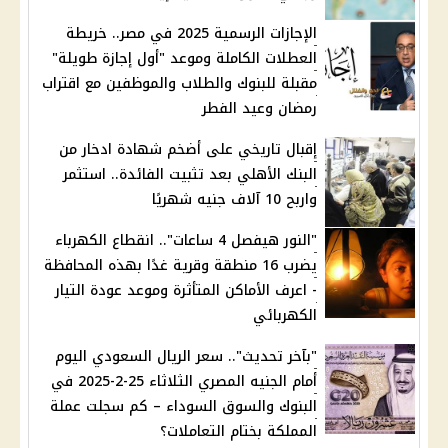
الإجازات الرسمية 2025 في مصر.. خريطة
العطلات الكاملة وموعد "أول إجازة طويلة"
مقبلة للبنوك والطلاب والموظفين مع اقتراب
رمضان وعيد الفطر
إقبال تاريخي على أضخم شهادة ادخار من
البنك الأهلي بعد تثبيت الفائدة.. استثمر
واربح 10 آلاف جنيه شهريًا
"النور هيفصل 4 ساعات".. انقطاع الكهرباء
يضرب 16 منطقة وقرية غدًا بهذه المحافظة
- اعرف الأماكن المتأثرة وموعد عودة التيار
الكهربائي
"بآخر تحديث".. سعر الريال السعودي اليوم
أمام الجنيه المصري الثلاثاء 25-2-2025 في
البنوك والسوق السوداء – كم سجلت عملة
المملكة بختام التعاملات؟