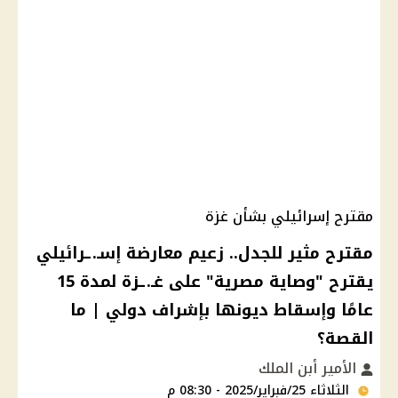
مقترح إسرائيلي بشأن غزة
مقترح مثير للجدل.. زعيم معارضة إسـ.ـرائيلي
يقترح "وصاية مصرية" على غـ.ـزة لمدة 15
عامًا وإسقاط ديونها بإشراف دولي | ما
القصة؟
الأمير أبن الملك
الثلاثاء 25/فبراير/2025 - 08:30 م