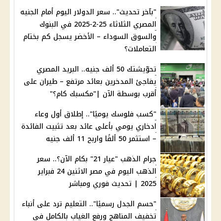
"بآخر تحديث".. سعر الدولار اليوم أمام الجنيه
المصري الثلاثاء 25-2-2025 في البنوك
والسوق السوداء – الأخضر يسجل كم بختام
التعاملات؟
تحوّيشتك 50 ألف جنيه.. البريد المصري
يفاجئ المدخرين بعائد مرتفع – طيران على
أقرب بوسطة الآن |"مكسبك كام؟"
"كسب فلوسك يوميًا".. إطلاق أول وعاء
ادخاري يومي بأعلى عائد بعد تثبيت الفائدة
– استثمر 50 ألفًا واربح 11 ألف جنيه
جرام الذهب "عيار 21" بكام الآن؟.. سعر
الذهب اليوم في مصر الاثنين 24 فبراير
2025 | تحديث فوري ومباشر
"حسم الجدل رسميًا".. التعليم ترد على أنباء
تخفيف المناهج ورفع الغياب بالكامل في