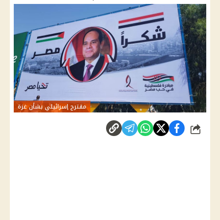
مقترح إسرائيلي بشأن غزة
شارك