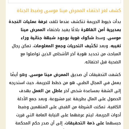
كشف لغز اختفاء الممرض مينا موسى وضبط الجناة
بدأت خيوط الجريمة تتكشف عندما تلقت
غرفة عمليات النجدة
بمديرية أمن
القاهرة
بلاغًا يفيد باختفاء
الممرض مينا
موسى
، وسط
شكوك قوية بوجود شبهة جنائية وراء
تغيبه
. وبعد
تكثيف التحريات وجمع المعلومات
، تمكن رجال
المباحث من تحديد هوية آخر الأشخاص الذين تواصلوا مع
الضحية قبل اختفائه.
كشفت التحقيقات أن صديق
الممرض مينا موسى
، وهو أيضًا
يعمل في المجال الطبي، هو من خطط للجريمة، حيث استدرجه
إلى الشقة بمساعدة شخص آخر
عاطل عن العمل
بهدف
الحصول على
المال
بطريقة غير مشروعة. وبعد جمع الأدلة
الكافية، تمكنت الشرطة من القبض على المتهمين وضبط
أدوات الجريمة، ليتم عرضهما على
النيابة العامة
التي قررت
حبسهما
على ذمة التحقيقات
، إلى أن صدر حكم المحكمة