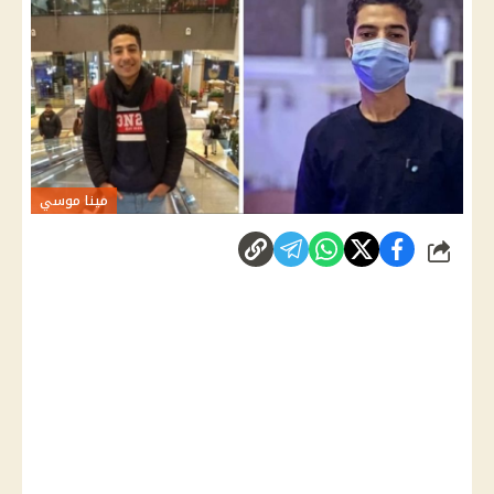
مينا موسي
شارك