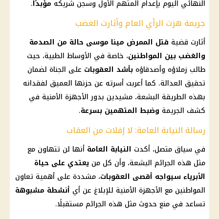
النهائي اليوم بإعدام المتهم الأول وسجن شريكه
مؤبدًا
.
جريمة هزت الرأي العام وأثارت الغضب
أثارت قضية
قتل الممرض مينا موسى
حالة من الصدمة
والغضب بين
المواطنين
، خاصة في الأوساط الطبية، حيث
طالب زملاؤه وأصدقاؤه
بأشد العقوبات
على الجناة لضمان
تحقيق العدالة. كما أعربت أسرته عن حزنها العميق لفقدانه
بهذه الطريقة البشعة، مشيدين بدور الأجهزة الأمنية في
كشف الجريمة
وضبط المتهمين بسرعة
.
رسالة النيابة العامة: لا إفلات من العقاب
في سياق متصل، أكدت
النيابة العامة
أنها لن تتهاون مع
مثل هذه الجرائم البشعة، وأن كل من
يعتدي على حياة
الأبرياء سيواجه أقصى العقوبات
، مشددة على أهمية تعاون
المواطنين
مع الأجهزة الأمنية للإبلاغ عن أي
أنشطة مشبوهة
تساعد في منع حدوث مثل هذه الجرائم مستقبلًا.