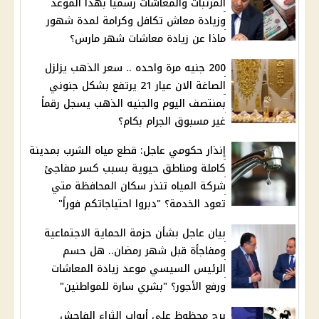
المرتبات والمعاشات رسمياً بهذا الموعد
وزيادة معاش تكافل وكرامة لمدة شهور
ماذا عن زيادة معاشات شهر مارس؟
200 جنيه مرة واحده .. سعر الذهب يزلزل
الصاغة الان عيار 21 يرتفع بشكل جنوني
بمنتصف اليوم والجنيه الذهب يسجل رقماً
غير مسبوق الجرام بكام؟
إنذار حكومي عاجل: قطع مياه الشرب بمدينة
كاملة ومناطق حيوية بسبب كسر مفاجئ
شركة المياه تنذر سكان المحافظة متي
تعود الخدمة؟ "دبروا احتياجاتكم فوراً"
بيان عاجل بشأن حزمة الحماية الاجتماعية
ومفاجأة قبل شهر رمضان.. هل حسم
الرئيس السيسي موعد زيادة المعاشات
ورفع الأجور؟ "بشري سارة للمواطنين"
برج محظوظ على أبواب الثراء الفاحش