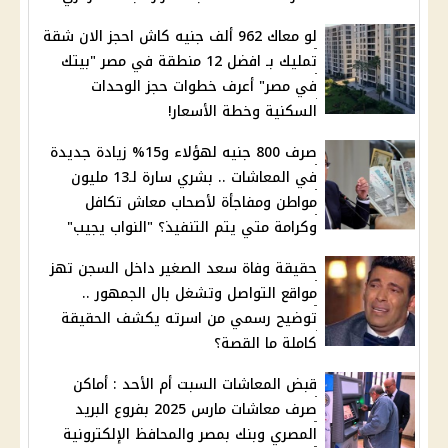
لو معاك 962 ألف جنيه كاش احجز الان شقة
تمليك بـ افضل 12 منطقة في مصر "بيتك
في مصر" أعرف خطوات حجز الوحدات
السكنية وخطة الأسعار!
صرف 800 جنيه لهؤلاء و15% زيادة جديدة
في المعاشات .. بشري سارة لـ13 مليون
مواطن ومفاجأة لأصحاب معاش تكافل
وكرامة متي يتم التنفيذ؟ "النواب يجيب"
حقيقة وفاة سعد الصغير داخل السجن تهز
مواقع التواصل وتشغل بال الجمهور ..
توضيح رسمي من اسرته يكشف الحقيقة
كاملة ما القصة؟
قبض المعاشات السبت أم الأحد : أماكن
صرف معاشات مارس 2025 بفروع البريد
المصري وبنك بمصر والمحافظ الإلكترونية