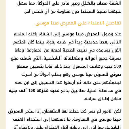
الشقة
مصاب بالشلل وغير قادر على الحركة
، مما سهل
عليهما تنفيذ المخطط دون مقاومة من أي شخص آخر.
تفاصيل الاعتداء على الممرض مينا موسى
عند وصول
الممرض مينا موسى
إلى الشقة، باغته المتهم
الثاني
بعصا حديدية
وبدأ في ضربه بقوة، بينما كان المتهم
الأول يساعده في تثبيت الضحية لمنعه من المقاومة. وقاما
بسرقة جميع
أمواله ومتعلقاته الشخصية
، التي شملت مبلغ
500 جنيه وهاتفه المحمول. بعد ذلك، قاما بتسجيل
مقطع
صوتي
للممرض مينا موسى وهو يطلب أموالًا من أسرته
ليطمئنهم على حاله، ثم أرسلوا هذا التسجيل إلى ابن عمه
في محافظة
المنيا
، مطالبين بدفع
فدية قدرها 150 ألف جنيه
مقابل إطلاق سراحه.
لكن الأمور لم تسر كما خطط لها المتهمان، إذ استمر
الممرض
مينا موسى
في المقاومة، ما دفعهما إلى استخدام
العنف
الشديد
، مما أدى إلى وفاته أثناء الاعتداء عليه. ولإخفاء آثار