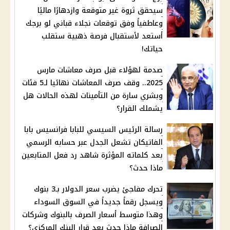
سيحقق ثروة غير متوقعة وازدهارًا ماليًا
وعاطفياً وفق توقعات نجلاء قباني لو برجك
أستعد لأستقبال فرصة ذهبية ستقلب
حياتك!
صدمة لهؤلاء قبل صرف معاشات مارس
2025.. وقف صرف المعاشات نهائيا لـ5 فئات
وبشري سارة من التأمينات لهذه الحالات هل
يشملك القرار؟
رسالة الرئيس السيسي للبابا فرانسيس بابا
الفاتيكان تشعل الجدل عبر حسابه الرسمي
بعد كلماته المؤثرة شاهد رد فعل المتابعين
ماذا حدث؟
تحرك مفاجئ يضرب سعر الدولار بـ3 بنوك
ويسجل رقماً جديداً في السوق السوداء
وهذا متوسط أسعار الصرف بالبنوك وشركات
الصرافة ماذا حدث بعد قرار البنك المركزي؟