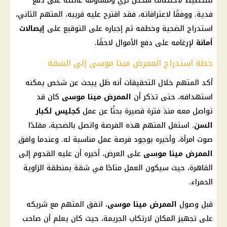
للتخطيط لاختطاف شخص ثري ومساومة عائلته على دفع
فدية. ووفقًا لاعترافاته، فقد اقترح عليه قريبه، المتهم الثاني،
استدراج الضحية وخطفه ثم إجباره على التوقيع على
إيصالات
أمانة
لإرغامه على دفع الأموال لاحقًا.
خطة استدراج الممرض مينا موسى إلى الشقة
أكد المتهم خلال التحقيقات أنه ظل يبحث عن شخص يمكنه
استهدافه، حتى تذكر أن
الممرض مينا موسى
كان قد
تواصل معه منذ فترة قصيرة بحثًا عن عمل
كجليس لكبار
السن
. استغل المتهم هذه الفرصة واتصل بالضحية، مقلدًا
صوت امرأة، وأخبره بوجود
فرصة عمل
مناسبة له. وعندما وافق
الممرض مينا موسى
على العرض، أخبره أن عليه القدوم إلى
القاهرة
، حيث سيكون العمل متاحًا في شقة بمنطقة الزاوية
الحمراء.
قبل وصول
الممرض مينا موسى
، اتفق المتهم مع شريكه
على تجهيز المكان لارتكاب الجريمة، حيث كان يعلم أن صاحب