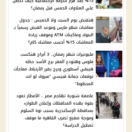
15% بعد قرار الحزمة الإجتماعية كيف تحصل
علي العلاوات الخمس قبل رمضان؟
هتقبض يوم السبت ولا الخميس : جدول
معاشات شهر مارس وموعد القبض رسمياً بـ
البنوك وماكينات ATM وموقف زيادة
المعاشات 15% أحسب معاشك كام؟
مليونيرات شهر رمضان.. 3 أبراج هتكسب
فلوس وهتودع الفقر برج الأسد حظه
هيبقي أسطوري وبرج يقرر الأرتباط، مفاجأت
توقعات جمانة قبيسي "مبروك لو انت
المحظوظ"
عاصفة شتوية تهاجم مصر .. الأمطار تعود
بقوة بهذه المحافظات وإعلان الطوارء
بمحافظة الإسكندرية بسبب نوة السلوم
وموجة صقيع تضرب القاهرة ما موقف
تعطيل الدراسة؟