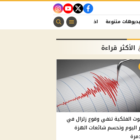
instagram
youtube
twitter
facebook
ديوهات متنوعة
اخبار الفن
منوعات مسيحية
اخبار الرياضة
الأكثر قراءة
وث الفلكية تنفي وقوع زلزال في
اليوم وتحسم شائعات الهزة
مرة