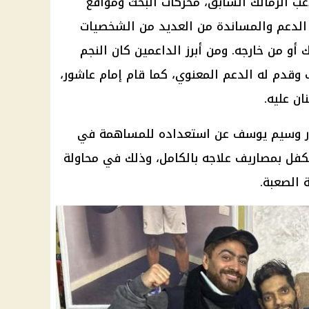
اعب
الزمالك
السابق، محركات البحث ومواقع
الدعم
والمساندة من العديد من الشخصيات
ك
أو من خارجه. ومن أبرز الداعمين كان النجم
ب وقدم له
الدعم
المعنوي، كما قام
إمام عاشور
،
نان عليه.
تور وسيم يوسف عن استعداده للمساهمة في
تكفل بمصاريف علاجه بالكامل، وذلك في محاولة
الصعبة.