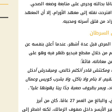
مًا بحالته وحرص على متابعة وضعه الصحي.
قترحت نقله إلى معهد الأورام، إلا أن المعهد
اد من قلق أسرته ومحبيه.
 السرطان
ع المرض قبل عدة أشهر، عندما أعلن بنفسه عن
يم من خلال مقطع فيديو ظهر فيه وهو على
عاناته، قائلاً:
جدًا ومكنتش قادر أتكلم خالص، ومبقدرش أدخل
يم، لا بنام ولا باكل، ولا بشرب كويس وعمال
، وبمر بظروف صعبة جدًا ربنا يهونها عليا".
السابق، والبالغ من العمر 27 عامًا، كان من أبرز
ير الأيسر داخل صفوف
الزمالك
، لكنه اضطر إلى