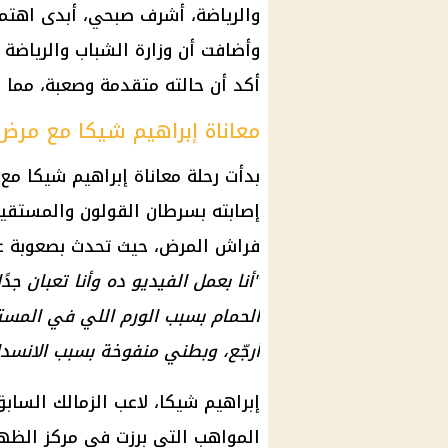
والرياضة
، أشرف صبحي، أبدى اهتما
وأضافت أن
وزارة الشباب والرياضة
ا
أكد أن حالته متقدمة وصعبة، مما ز
معاناة إبراهيم شيكا مع مرض
بدأت رحلة معاناة إبراهيم شيكا م
إصابته بسرطان القولون والمستق
فراش المرض، حيث تحدث بصعوبة عن م
"أنا بعمل الفيديو ده وأنا تعبان 
الحمام بسبب الورم اللي في المستق
أرجّع، وبطني منفوخة بسبب الانسداد
إبراهيم شيكا، لاعب
الزمالك
المواهب التي برزت في مركز الظه