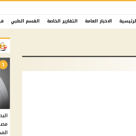
لرئيسية
الاخبار العامة
التقارير الخاصة
القسم الطبي
في
1
البح
مصر 
المد