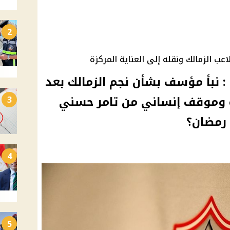
2
عب الزمالك ونقله إلى العناية المركزة
 نبأ مؤسف بشأن نجم الزمالك بعد
 وموقف إنساني من تامر حسني
3
رمضان؟
4
5