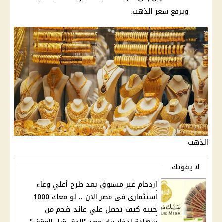
ويرفع سعر الذهب.
الذهب
لا يفوتك
ازدحام غير مسبوق بعد طرح أعلي وعاء
استثماري في مصر اﻻن .. لو معاك 1000
جنيه كيف تحصل علي عائد ضخم من
شهادة ادخار بنك مصر "الحق قبل الوقف"