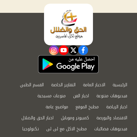
instagram
youtube
twitter
facebook
الرئيسية
الاخبار العامة
التقارير الخاصة
القسم الطبي
فيديوهات متنوعة
اخبار الفن
منوعات مسيحية
اخبار الرياضة
مطبخ الموقع
مواضيع عامة
الاقتصاد والبورصة
كمبيوتر وموبايل
اخبار الحق والضلال
فيديوهات فضائيات
مطبخ الاكل مع لى لى
تكنولوجيا