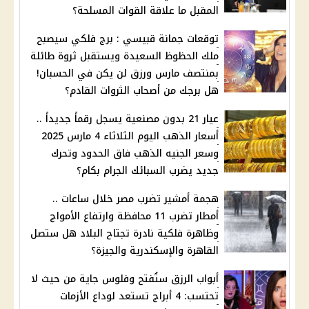
المقبل ما علاقة القوات المسلحة؟
توقعات جمانة قبيسي : برج فلكي سيصبح
ملك الحظوظ السعيدة ويستقبل ثروة طائلة
بمنتصف مارس ورزق لن يكن في الحسبان!
هل برجك من أصحاب الثروات القادم؟
عيار 21 بدون مصنعية يسجل رقماً جديداً ..
أسعار الذهب اليوم الثلاثاء 4 مارس 2025
وسعر الجنيه الذهب فاق الحدود وتحرك
جديد يضرب السبائك الجرام بكام؟
هجمة أمشير تضرب مصر خلال ساعات ..
أمطار تضرب 11 محافظة وارتفاع الأمواج
وظاهرة فلكية نادرة تجتاح البلاد هل ستصل
القاهرة والإسكندرية والجيزة؟
أبواب الرزق ستُفتح وفلوس جاية من حيث لا
تحتسب: 4 أبراج تستعد لوداع الأزمات