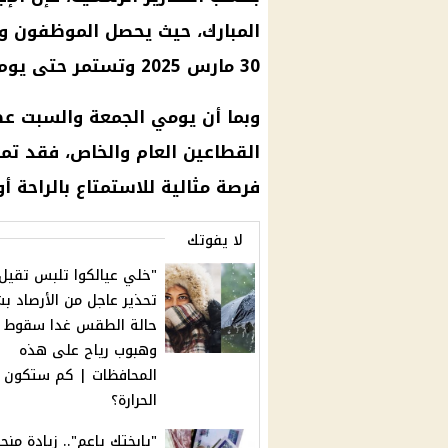
المبارك
، حيث يحصل الموظفون و
30 مارس 2025 وتستمر حتى يوم الثلاثاء 1 أبريل 2025.
وبما أن يومي الجمعة والسبت ع
فرصة مثالية للاستمتاع بالراحة أ
لا يفوتك
"خلي عيالكوا تلبس تقيل"
تحذير عاجل من الأرصاد ب
حالة الطقس غدا سقوط أ
وهبوب رياح على هذه
المحافظات | كم ستكون 
الحرارة؟
"يابختك ياعم".. زيادة منح