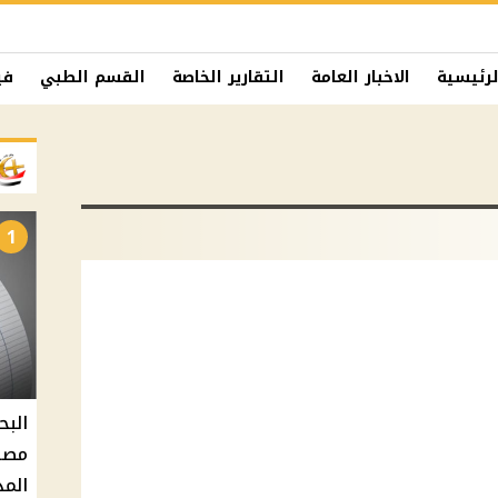
لرئيسية
الاخبار العامة
التقارير الخاصة
القسم الطبي
في
1
البح
مصر 
المد