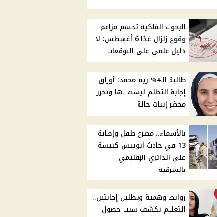
البحوث الفلكية تحسم مزاعم
وقوع زلزال غدًا 6 أغسطس: لا
دليل علمي على التوقعات
طالبة الـ4% ريم محمد: أوراق
إجابة التظلم ليست لها وتحرر
محضر إثبات حالة
بالأسماء.. مصرع طفل وإصابة
13 في حادث أتوبيس كنيسة
على الدائري الإقليمي
بالشرقية
روابط وهمية وتظليل إجابتين..
التعليم تكشف سبب حصول