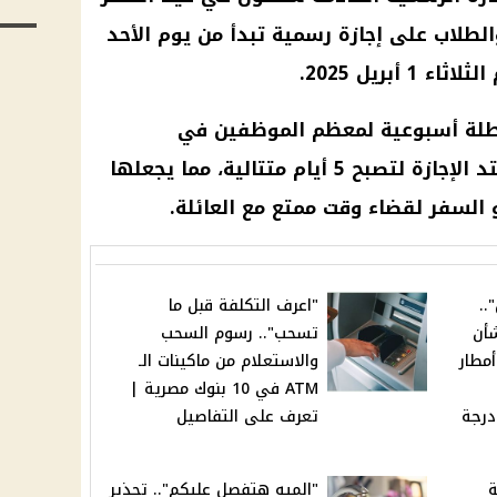
الطلاب على
إجازة رسمية
تبدأ من يوم الأحد
طلة أسبوعية لمعظم
الموظفين
في
القطاعين العام والخاص، فقد تمتد الإجازة لتصبح 5 أيام متتالية، مما يجعلها
و السفر لقضاء وقت ممتع مع العائلة.
..
"اعرف التكلفة قبل ما
شأن
تسحب".. رسوم السحب
مطار
والاستعلام من ماكينات الـ
ATM في 10 بنوك مصرية |
درجة
تعرف على التفاصيل
ة
"الميه هتفصل عليكم".. تحذير