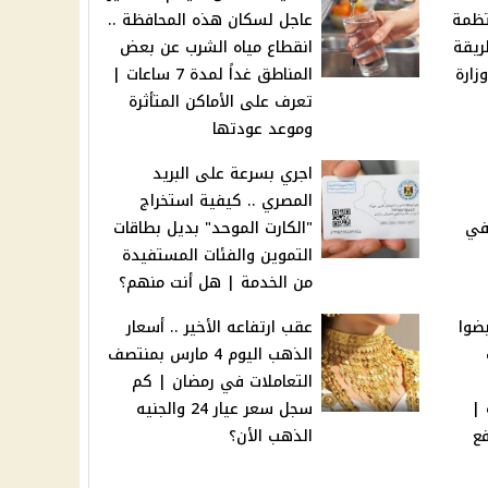
نتظمة
عاجل لسكان هذه المحافظة ..
ه | طريقة
انقطاع مياه الشرب عن بعض
زارة
المناطق غداً لمدة 7 ساعات |
تعرف على الأماكن المتأثرة
وموعد عودتها
اجري بسرعة على البريد
المصري .. كيفية استخراج
مارس في
"الكارت الموحد" بديل بطاقات
التموين والفئات المستفيدة
من الخدمة | هل أنت منهم؟
ضوا
عقب ارتفاعه الأخير .. أسعار
الذهب اليوم 4 مارس بمنتصف
التعاملات في رمضان | كم
 |
سجل سعر عيار 24 والجنيه
فع
الذهب الأن؟