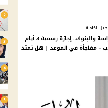
2
بشرى سارة | تعطيل الدراسة والبنوك.. إجازة رسمية 3 أيام
3
ب – مفاجأة في الموعد | هل تمتد
4
5