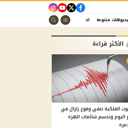
instagram
youtube
twitter
facebook
ديوهات متنوعة
اخبار الفن
منوعات مسيحية
اخبار الرياضة
الأكثر قراءة
وث الفلكية تنفي وقوع زلزال في
اليوم وتحسم شائعات الهزة
مرة