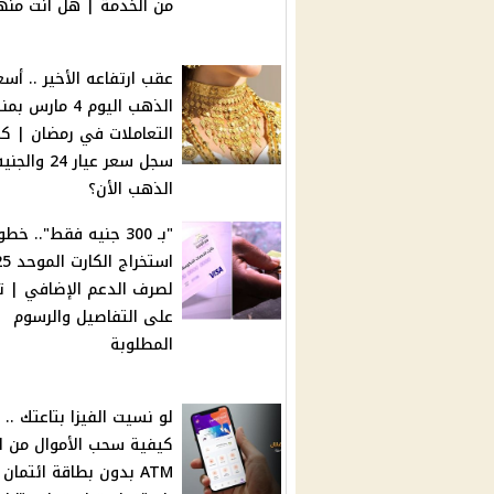
من الخدمة | هل أنت منه
عقب ارتفاعه الأخير .. أسع
الذهب اليوم 4 مارس
التعاملات في رمضان | ك
سجل سعر عيار 24 والجن
الذهب الأن؟
"بـ 300 جنيه فقط".. خط
استخراج ا
لصرف الدعم الإضافي | 
على التفاصيل والرسوم
المطلوبة
لو نسيت الفيزا بتاعتك ..
كيفية سحب الأموال من ال
ATM بدون بطاقة ائتمان