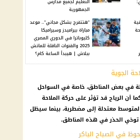
:
التعليم لجميع مدارس
الجمهورية
كيفية
"هتتفرج بشكل مجاني".. موعد
حة
مباراة بيراميدز وسيراميكا
كليوباترا في الدوري المصري
2025 والقنوات الناقلة للماتش
ببلاش | هيبدأ الساعة كام؟
احة الجوية
طة في بعض المناطق، خاصة في السواحل
ما أن الرياح قد تؤثر على حركة الملاحة
 المتوسط معتدلة إلى مضطربة، بينما سيظل
ري توخي الحذر في هذه المناطق.
حوظ في الصباح الباكر