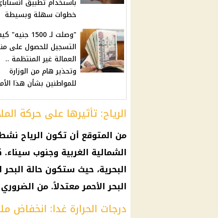
باستخدام تطبيق انستاباي
خطوات سهلة وبسيطة
"وصلت لـ 1500 جنيه" 
التسجيل للحصول على من
العمالة غير المنتظمة ..
وتحذير هام من الوزارة
للمواطنين بشأن هذا الأمر
الرياح: تأثيرها على حركة المل
من المتوقع أن تكون الرياح نش
الشمالية الغربية وجنوب سيناء. ك
البحرية، حيث ستكون حالة البحر
البحر الأحمر معتدلاً. من الضرو
درجات الحرارة غدا: انخفاض مل