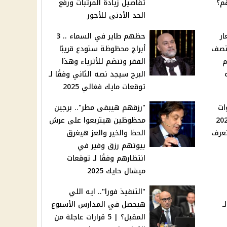
م؟
تفاصيل زيادة المرتبات ورفع
الحد الأدنى للأجور
ار
حظهم طاير في السماء .. 3
 بمنتصف
أبراج محظوظة ستودع قريبًا
م
الفقر وتنضم للأثرياء وهذا
يه
البرج سيجد نصه الثاني وفقًا لـ
توقعات مايك فغالي 2025
وات
"رزقهم هيبقى مطر".. برجين
لكارت الموحد 2025
محظوظين هيتربعوا على عرش
تعرف
الحظ والخير والعز هيغرق
بيوتهم رزق وفير في
انتظارهم وفقًا لـ توقعات
ميشال حايك 2025
"التنفيذ فورا".. ايه اللي
ـ
هيحصل في المدارس الأسبوع
المقبل؟ | 5 قرارات عاجلة من