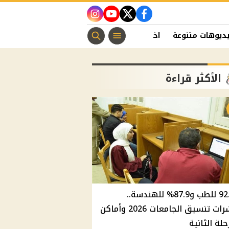
instagram
youtube
twitter
facebook
ديوهات متنوعة
اخبار الفن
منوعات مسيحية
اخبار الرياضة
الأكثر قراءة
92.8% للطب و87.9% للهندسة..
مؤشرات تنسيق الجامعات 2026 وأماكن
حلة الثانية