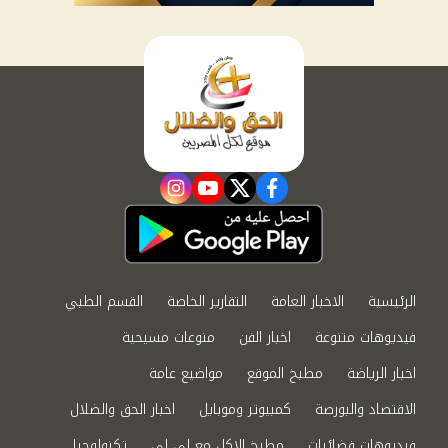
instagram
youtube
twitter
facebook
الرئيسية
الاخبار العامة
التقارير الخاصة
القسم الطبي
فيديوهات متنوعة
اخبار الفن
منوعات مسيحية
اخبار الرياضة
مطبخ الموقع
مواضيع عامة
الاقتصاد والبورصة
كمبيوتر وموبايل
اخبار الحق والضلال
فيديوهات فضائيات
مطبخ الاكل مع لى لى
تكنولوجيا