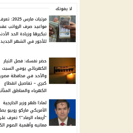
لا يفوتك
مرتبات مارس 025
مواعيد صرف الرواتب عقب
تبكيرها وزيادة الحد الأدن
للأجور في الشهر الجديد
حضر نفسك: فصل التيار
الكهربائي يومي السبت
والأحد في محافظة مصري
كبري – تفاصيل انقطاع
الكهرباء والمناطق المتأثر
لماذا ظهر وزير الخارجية
الأمريكي ماركو روبيو بصل
"أربعاء الرماد"؟ تعرف عل
معانيه وأهمية الصوم الكب