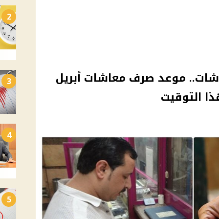
2
شات.. موعد صرف معاشات أبريل
3
4
5