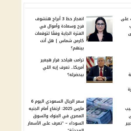
2: تعرف على
انفجار حظ 3 أبراج هتشوف
فرح وسعادة وأموال في
ى
الفترة الجاية وفقًا لتوقعات
كارمن شماس | هل أنت
بينهم؟
ترامب هياخد قرار هيغير
أمريكا.. تعرف إيه اللي
ة
بيحضرله؟
ة
سعر الريال السعودي اليوم 6
يب
مارس 2025: ارتفاع أمام الجنيه
ى
المصري في البنوك والسوق
ير
السوداء – "تعرف على الأسعار
المحدثة"