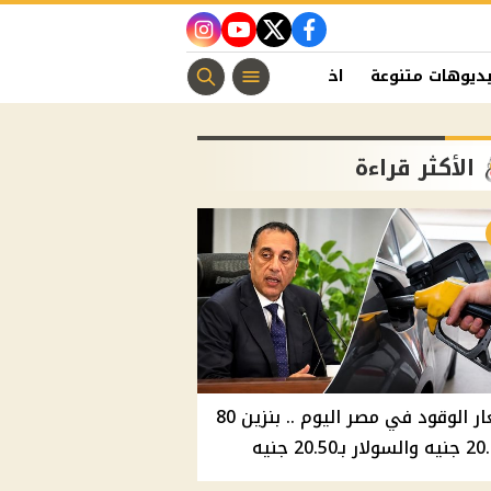
instagram
youtube
twitter
facebook
ديوهات متنوعة
اخبار الفن
منوعات مسيحية
اخبار الرياضة
الأكثر قراءة
أسعار الوقود في مصر اليوم .. بنزين 80