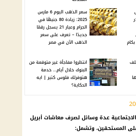
ارس
سعر الذهب اليوم 6 مارس
ر
2025: زيادة 80 جنيهًا في
الجرام وعيار 21 يسجل رقمًا
جديدًا – تعرف على سعر
بكام
الذهب الآن في مصر
خلف
انتظروا مفاجأة غير متوقعة من
البنوك خلال أيام… خدمة
ا
هتوفرلك فلوس كتير | ايه
الحكاية؟
 الاجتماعية عدة وسائل لصرف معاشات أبريل