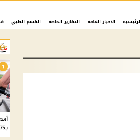
لرئيسية
الاخبار العامة
التقارير الخاصة
القسم الطبي
في
1
بـ20.75 جنيه والسولار بـ20.50 جنيه