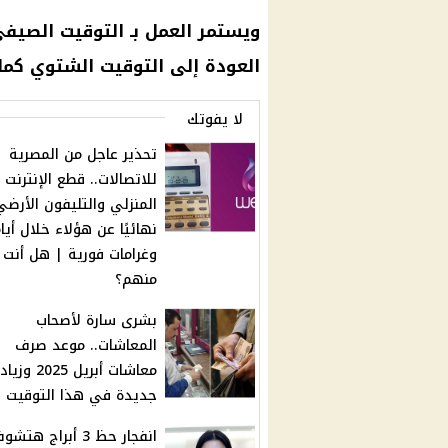
ويستمر العمل بـ
التوقيت الصيف
العودة إلى
التوقيت الشتوي
كما 
لا يفوتك
تحذير عاجل من المصرية
للاتصالات.. قطع الإنترنت
المنزلي والتليفون الأرضي
نهائيًا عن هؤلاء خلال أيا
وغرامات فورية | هل أنت
منهم؟
بشرى سارة لأصحاب
المعاشات.. موعد صرف
معاشات أبريل 2025 وز
جديدة في هذا التوقيت
انفجار حظ 3 أبراج هتش