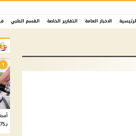
لرئيسية
الاخبار العامة
التقارير الخاصة
القسم الطبي
في
1
بـ20.75 جنيه والسولار بـ20.50 جنيه