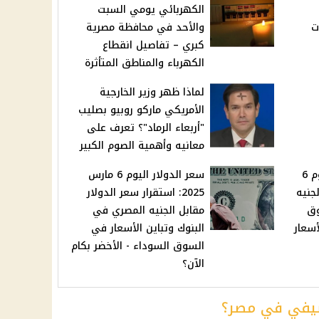
الكهربائي يومي السبت
ت
والأحد في محافظة مصرية
كبري – تفاصيل انقطاع
الكهرباء والمناطق المتأثرة
لماذا ظهر وزير الخارجية
الأمريكي ماركو روبيو بصليب
"أربعاء الرماد"؟ تعرف على
معانيه وأهمية الصوم الكبير
سعر الريال السعودي اليوم 6
سعر الدولار اليوم 6 مارس
 الجنيه
2025: استقرار سعر الدولار
وق
مقابل الجنيه المصري في
سعار
البنوك وتباين الأسعار في
السوق السوداء - الأخضر بكام
الآن؟
لصيفي في مصر؟