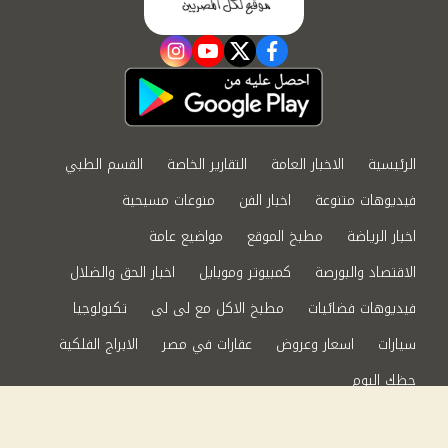
instagram
youtube
twitter
facebook
الرئيسية
الاخبار العامة
التقارير الخاصة
القسم الطبي
فيديوهات متنوعة
اخبار الفن
منوعات مسيحية
اخبار الرياضة
مطبخ الموقع
مواضيع عامة
الاقتصاد والبورصة
كمبيوتر وموبايل
اخبار الحق والضلال
فيديوهات فضائيات
مطبخ الاكل مع لى لى
تكنولوجيا
سيارات
اسعار وعروض
عقارات في مصر
الابراج الفلكية
حظك اليوم
من نحن
سياسة الخصوصية
اتصل بنا