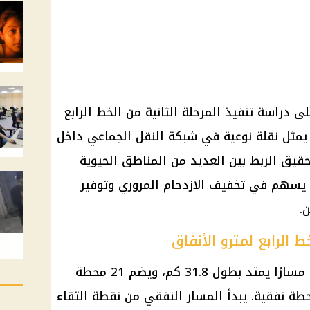
لى دراسة تنفيذ المرحلة الثانية من الخط الرابع
 يمثل نقلة نوعية في شبكة النقل الجماعي داخل
قيق الربط بين العديد من المناطق الحيوية
ا يسهم في تخفيف الازدحام المروري وتوفير
.
ط الرابع لمترو الأنفاق
تشمل المرحلة الثانية من المشروع مسارًا يمتد بطول 31.8 كم، ويضم 21 محطة
عة بين 6 محطات علوية و15 محطة نفقية. يبدأ المسار النفقي من نقطة التقاء