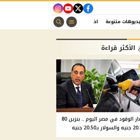
instagram
youtube
twitter
facebook
ديوهات متنوعة
اخبار الفن
منوعات مسيحية
اخبار الرياضة
الأكثر قراءة
أسعار الوقود في مصر اليوم .. بنزين 80