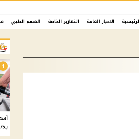
لرئيسية
الاخبار العامة
التقارير الخاصة
القسم الطبي
في
1
بـ20.75 جنيه والسولار بـ20.50 جنيه