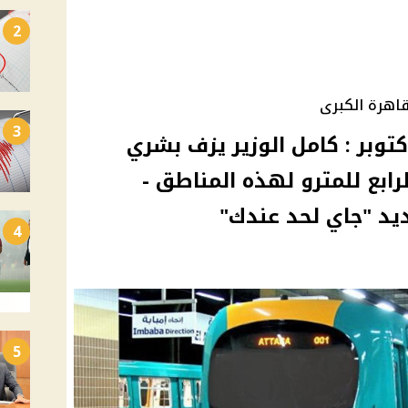
2
اهرة الكبرى
3
وك لسكان الجيزة و6 أكتوبر : كامل الوزير يزف بشري
رابع للمترو لهذه المناطق -
يد "جاي لحد عندك"
4
5