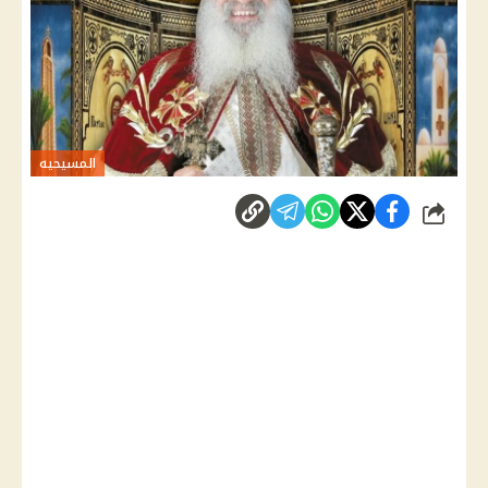
المسيحيه
شارك