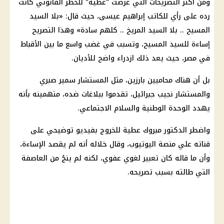
ومن أكثر التصريحات التي عرضت "عطية" للخطر القانوني كانت
رده على رأي للكاتب إبراهيم عيسى، حيث قال: «بلا السيد
المسيح
.. بلا السيد المريخ .. كلهم سادة» وهذا التصريح
إساءة للسيد
المسيح
، وتسبب في غضب واسع ما بين
الأقباط
في مصر، حيث يعد ذلك ازدراء واضح للأديان.
بل أن هناك محاميين بارزين، مثل المستشار سمير صبري
والمستشار نجيب جبرائيل، تقدموا ببلاغات ضده، متهمينه بأنه
يهدد الوحدة الوطنية والسلام الاجتماعي.
واضطر الدكتور مبروك عطية للخروج بفيديو توضيحي على
قناته علي منصة اليوتيوب، وقال خلاله أنه لم يقصد الإساءة،
وأن ما قاله كان تعبير لغوي عفوي، لكنه لم ينجُ من العاصفة
التي طالته بسبب تصريحه.