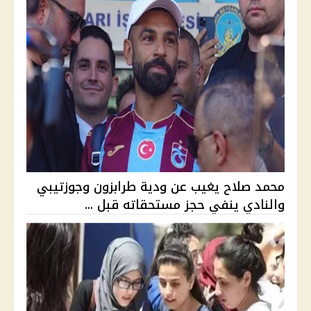
محمد صلاح يغيب عن ودية طرابزون وجوزتيبي
والنادي ينفي حجز مستحقاته قبل ...