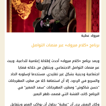
مبروك عطية
برنامج «كلام مبروك» عبر منصات التواصل
ويعد برنامج «كلام مبروك» أحدث إطلالة إعلامية للداعية، ويبث
عبر منصات
التواصل الاجتماعي
، ويتناول من خلاله قضايا
اجتماعية ودينية بشكل غير تقليدي، مستخدما لإسلوبه الحاد
والسريع في الردود، إلا أن استضافة كلا من مطرب المهرجانات
"
حسن شاكوش
" ومطرب المهرجانات "سعد الصغير" في
البرنامج كانت القشة التي قصمت ظهر البعير.
وكان البعض يرى أن "عطية" يحاول أن يواكب العصر ويتفاعل