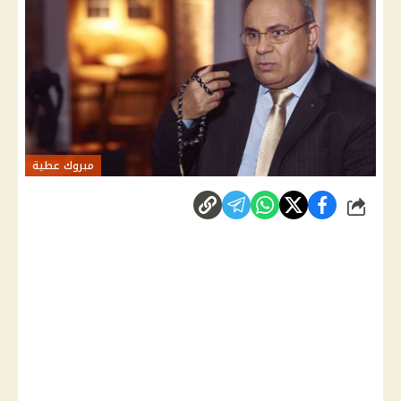
مبروك عطية
شارك