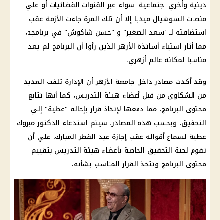
دينية وأخري اجتماعية، سواء عبر القنوات الفضائيات أو علي
منصات
السوشيال ميديا
إلا أن تلك المرة جاءت الأزمة عقب
استضافته لـ "سعد الصغير" و "
حسن شاكوش
" في برنامجه،
مما أثار استياء أساتذة
الأزهر
الذين رأوا أن البرنامج لم يعد
مناسبا لمكانه عالم أزهري.
وقد أكدت مصادر داخل جامعة
الأزهر
أن الإدارة تلقت العديد
من الشكاوى من قبل أعضاء هيئة التدريس، كما أنها تتابع
محتوى البرنامج، مما دفعها لإتخاذ قرار بإحاله "عطية" إلي
التحقيق، وبحسب هذه المصادر، سيتم استدعاء الدكتور
مبروك
عطية
لسماع أقواله عقب
إجازة
عيد الفطر المبارك
، علي أن
تقوم لجنة التحقيق الخاصة بأعضاء هيئة التدريس بتقييم
محتوى البرنامج وتتخذ القرار المناسب بشأنه.