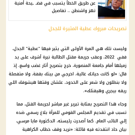
عن طريق الخطأ يتسبب في فضـ ـيحة أمنية
تهز واشنطن .. تفاصيل
تصريحات مبروك عطية المثيرة للجدل
وليست تلك هي المرة الأولى التي يثير فيها "عطية" الجدل،
ففي 2022، وعقب جريمة مقتل الطالبة نيرة أشرف على يد
زميلها أمام جامعة المنصورة، خرج بتصريح أثار غضب واسع، إذ
قال: «لو كانت حياتك غالية، اخرجي من بيتك بقفة، ولا متفصلة
ولا بنطلون ولا شعر على الخدود، علشان وقتها هيشوفك اللي
ريقه بيجري وهيقتلك».
وجاء هذا التصريح بمثابة تبرير غير مباشر لجريمة القتل، مما
تسبب في تقديم المجلس القومي للمرأة بلاغ رسمي ضده
إلي النائب العام. كما أصدرت رئيسته، الدكتورة مايا مرسي،
بيان حاد انتقدته فيه قائلة: «نريد وقف خطاب الكراهية