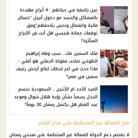
عين راشقة في حياتهم : 4 أبراج مهددة
بالمشاكل والحسد مع دخول أبريل "خسائر
مالية وانفصال ونحس يلاحقهم"وفق
توقعات جمانة قبيسي هل أنت من الأبراج
المتأثرة؟
ملك السمين مات . سبب وقاة إبراهيم
الطوخي صاحب مقولة الجملي هو أملي -
ماذا حدث في اخر لحظات لبائع أرخص رغيف
سمين في مصر؟
العيد الأحد ام الأثنين .. السعودية تحسم
الجدل رسمياً بشأن رؤية هلال شوال وموعد
عيد الفطر هل يكتمل رمضان 30 يوماً؟
منح العمالة غير المنتظمة على مدار العام
لا يقتصر دعم الدولة للعمالة غير المنتظمة على منحتي
رمضان