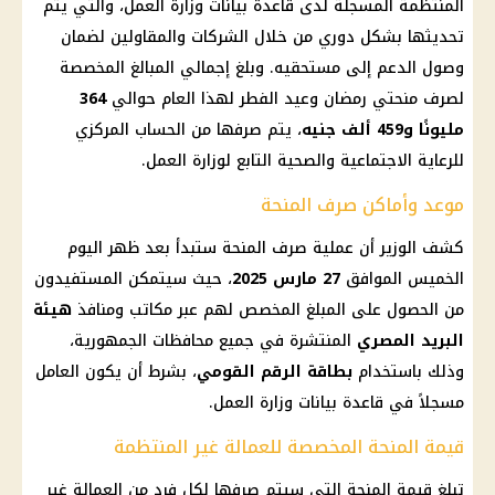
المنتظمة
المسجلة لدى قاعدة بيانات
وزارة العمل
، والتي يتم
تحديثها بشكل دوري من خلال
الشركات
والمقاولين لضمان
وصول الدعم إلى مستحقيه. وبلغ إجمالي المبالغ المخصصة
لصرف منحتي
رمضان
وعيد الفطر لهذا العام حوالي
364
مليونًا و459 ألف جنيه
، يتم صرفها من
الحساب
المركزي
للرعاية الاجتماعية والصحية التابع لوزارة العمل.
موعد وأماكن صرف المنحة
كشف الوزير أن عملية
صرف المنحة
ستبدأ بعد ظهر اليوم
الخميس الموافق
27
مارس 2025
، حيث سيتمكن المستفيدون
من الحصول على المبلغ المخصص لهم عبر مكاتب ومنافذ
هيئة
البريد المصري
المنتشرة في جميع
محافظات
الجمهورية،
وذلك باستخدام
بطاقة الرقم القومي
، بشرط أن يكون العامل
مسجلاً في قاعدة بيانات
وزارة العمل
.
قيمة المنحة المخصصة للعمالة غير المنتظمة
تبلغ قيمة المنحة التي سيتم صرفها لكل فرد من
العمالة غير