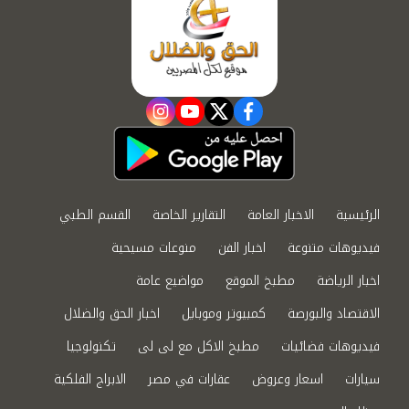
instagram
youtube
twitter
facebook
الرئيسية
الاخبار العامة
التقارير الخاصة
القسم الطبي
فيديوهات متنوعة
اخبار الفن
منوعات مسيحية
اخبار الرياضة
مطبخ الموقع
مواضيع عامة
الاقتصاد والبورصة
كمبيوتر وموبايل
اخبار الحق والضلال
فيديوهات فضائيات
مطبخ الاكل مع لى لى
تكنولوجيا
سيارات
اسعار وعروض
عقارات في مصر
الابراج الفلكية