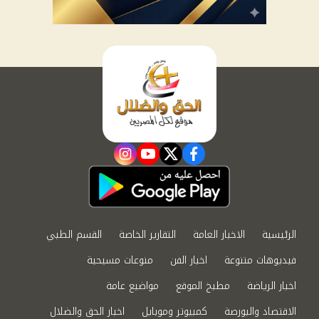
instagram
youtube
twitter
facebook
الرئيسية
الاخبار العامة
التقارير الخاصة
القسم الطبي
فيديوهات متنوعة
اخبار الفن
منوعات مسيحية
اخبار الرياضة
مطبخ الموقع
مواضيع عامة
الاقتصاد والبورصة
كمبيوتر وموبايل
اخبار الحق والضلال