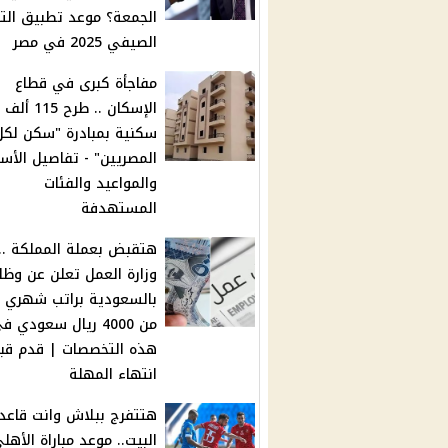
الجمعة؟ موعد تطبيق الت
الصيفي 2025 في مصر
مفاجأة كبرى في قطاع
الإسكان .. طرح
سكنية بمبادرة "سكن لكل
المصريين" - تفاصيل الأسع
والمواعيد والفئات
المستهدفة
هتقبض بعملة المملكة ..
وزارة العمل تعلن عن وظ
بالسعودية براتب شهري ي
من 4000 ريال سعودي ف
هذه التخصصات | قدم قب
انتهاء المهلة
هتتفرج ببلاش وانت قاعد
البيت.. موعد مباراة الأهل