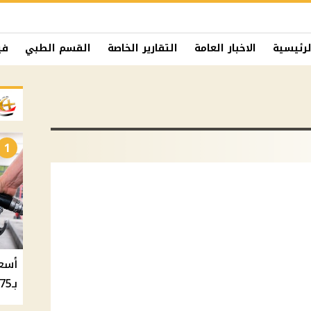
لرئيسية
الاخبار العامة
التقارير الخاصة
القسم الطبي
في
1
بـ20.75 جنيه والسولار بـ20.50 جنيه