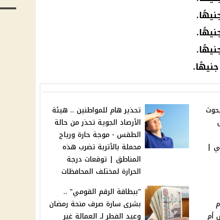
بحوث
تحذير هام للمواطنين .. هيئة
الأرصاد الجوية تحذر من حالة
الطقس - موجة حارة ورياح
ي |
محملة بالأتربة تضرب هذه
المناطق | توقعات درجة
الحرارة لمختلف المحافظات
"ببطاقة الرقم القومي" ..
م
بشرى سارة صرف منحة رمضان
يس أم
وعيد الفطر لـ العمالة غير