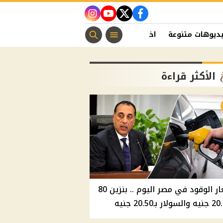
instagram
youtube
twitter
facebook
ديوهات متنوعة
اخبار الفن
منوعات مسيحية
اخبار الرياضة
الأكثر قراءة
أسعار الوقود في مصر اليوم .. بنزين 80