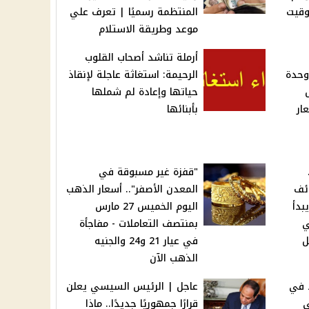
وقيت
المنتظمة رسميًا | تعرف علي
موعد وطريقة الاستلام
أرملة تناشد أصحاب القلوب
 115 ألف وحدة
الرحيمة: استغاثة عاجلة لإنقاذ
حياتها وإعادة لم شملها
ار
بأبنائها
"قفزة غير مسبوقة في
ائف
المعدن الأصفر".. أسعار الذهب
بدأ
اليوم الخميس 27 مارس
ي
بمنتصف التعاملات - مفاجأة
ل
في عيار 21 و24 والجنيه
الذهب الآن
 في
عاجل | الرئيس السيسي يعلن
ي
قرارًا جمهوريًا جديدًا.. ماذا