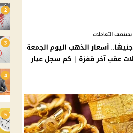
2
3
عد وصول الجرام لـ 4937 جنيهًا.. أسعار الذهب اليوم الجمعة
لات عقب آخر قفزة | كم سجل عيار
4
5