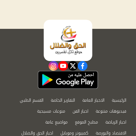
instagram
youtube
twitter
facebook
الرئيسية
الاخبار العامة
التقارير الخاصة
القسم الطبي
فيديوهات متنوعة
اخبار الفن
منوعات مسيحية
اخبار الرياضة
مطبخ الموقع
مواضيع عامة
الاقتصاد والبورصة
كمبيوتر وموبايل
اخبار الحق والضلال