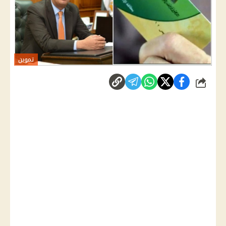
تموين
شارك