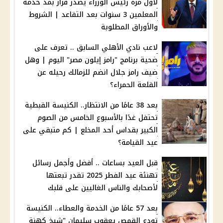
لأول مرة رئيس الوزراء يصدر قرار بمد خدمة
المعلمين 3 سنوات بعد التقاعد | الشروط
والأوراق المطلوبة
لاعب نادي الأهلي السابق .. تعرف على
ضحية برنامج "رامز إيلون مصر" اليوم | وهل
ضيف رامز جلال انضم للزمالك رحيله عن
القلعة الحمراء؟
بعد 38 عامًا من الانتظار.. الكنيسة القبطية
تحتفل غدًا بالأسبوع الخامس من الصوم
الكبير بقداس أحد المخلع | كم متبقي على
عيد القيامة؟
قبل العيد بساعات .. أفضل وأجمل رسائل
تهنئة عيد الفطر 2025 تقدر تبعتها
لأصحابك والناس الغاليين على قلبك
بعد 57 عامًا من الخدمة والعطاء.. الكنيسة
تودع القمص يعقوب سليمان "شيخ كهنة