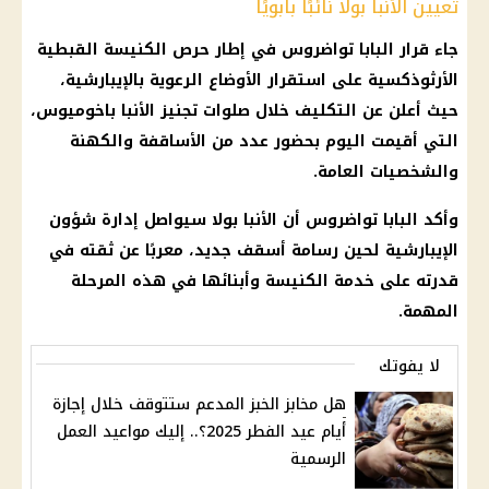
تعيين الأنبا بولا نائبًا بابويًا
جاء قرار البابا تواضروس في إطار حرص الكنيسة القبطية
الأرثوذكسية على استقرار الأوضاع الرعوية بالإيبارشية،
حيث أعلن عن التكليف خلال صلوات تجنيز الأنبا باخوميوس،
التي أقيمت اليوم بحضور عدد من الأساقفة والكهنة
والشخصيات العامة.
وأكد البابا تواضروس أن الأنبا بولا سيواصل إدارة شؤون
الإيبارشية لحين رسامة أسقف جديد، معربًا عن ثقته في
قدرته على خدمة الكنيسة وأبنائها في هذه المرحلة
المهمة.
لا يفوتك
هل مخابز الخبز المدعم ستتوقف خلال إجازة
أيام عيد الفطر 2025؟.. إليك مواعيد العمل
الرسمية