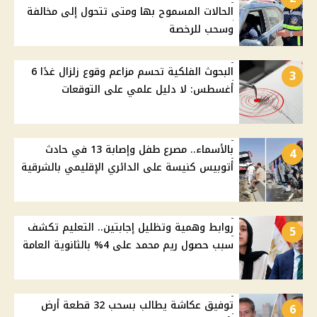
الحالات المسموح بها ومتى تتحول إلى مخالفة
وسحب للرخصة
البحوث الفلكية تحسم مزاعم وقوع زلزال غدًا 6
3
أغسطس: لا دليل علمي على التوقعات
بالأسماء.. مصرع طفل وإصابة 13 في حادث
4
أتوبيس كنيسة على الدائري الإقليمي بالشرقية
روابط وهمية وتظليل إجابتين.. التعليم تكشف
5
سبب حصول ريم محمد على 4% بالثانوية العامة
توفيق عكاشة يطالب بسحب 32 قطعة أرض
6