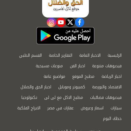
instagram
youtube
twitter
facebook
الرئيسية
الاخبار العامة
التقارير الخاصة
القسم الطبي
فيديوهات متنوعة
اخبار الفن
منوعات مسيحية
اخبار الرياضة
مطبخ الموقع
مواضيع عامة
الاقتصاد والبورصة
كمبيوتر وموبايل
اخبار الحق والضلال
فيديوهات فضائيات
مطبخ الاكل مع لى لى
تكنولوجيا
سيارات
اسعار وعروض
عقارات في مصر
الابراج الفلكية
حظك اليوم