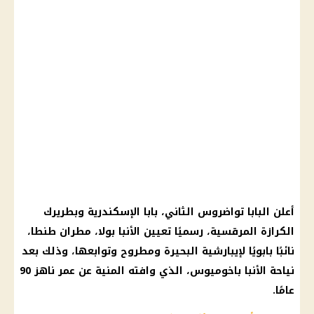
أعلن البابا تواضروس الثاني، بابا الإسكندرية وبطريرك
الكرازة المرقسية، رسميًا تعيين الأنبا بولا، مطران طنطا،
نائبًا بابويًا لإيبارشية البحيرة ومطروح وتوابعها، وذلك بعد
نياحة الأنبا باخوميوس، الذي وافته المنية عن عمر ناهز 90
عامًا.