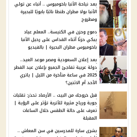
بعد نياحة الأنبا باخوميوس .. أنباء عن تولي
الأنبا بولا مطران طنطا نائبًا بابويًا للبحيرة
ومطروح
دموع وحزن في الكنيسة.. المعلم عياد
يبكي حزنًا أثناء القداس على رحيل الأنبا
باخوميوس مطران البحيرة | بالفيديو
بعد إعلان السعودية ومصر موعد العيد..
دولة عربية تفاجئ الجميع بإعلان عيد الفطر
2025 في ساعة متأخرة من الليل | ياتري
الأحد أم الاثنين؟
قبل خروجك من البيت .. الأرصاد تحذر: تقلبات
جوية ورياح مثيرة للأتربة تؤثر على الرؤية |
تعرف على حالة الطقس خلال الساعات
المقبلة
بشرى سارة للمدرسين في سن المعاش ..