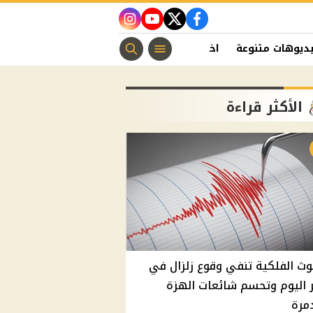
instagram
youtube
twitter
facebook
ديوهات متنوعة
اخبار الفن
منوعات مسيحية
اخبار الرياضة
الأكثر قراءة
وث الفلكية تنفي وقوع زلزال في
اليوم وتحسم شائعات الهزة
مرة