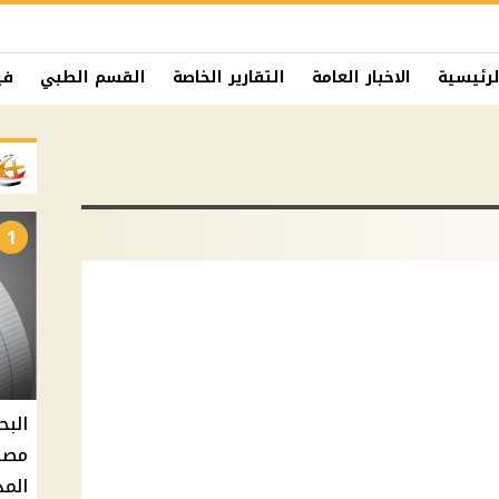
لرئيسية
الاخبار العامة
التقارير الخاصة
القسم الطبي
في
1
البح
مصر 
المد