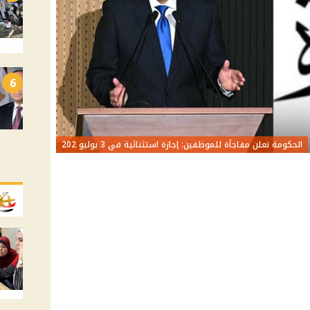
6
الحكومة تعلن مفاجأة للموظفين: إجازة استثنائية في 3 يوليو 202