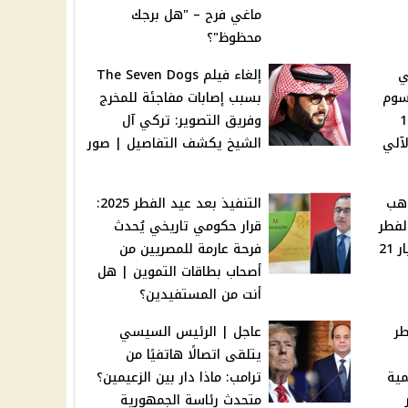
ماغي فرح – "هل برجك
محظوظ"؟
ي
إلغاء فيلم The Seven Dogs
عرف رسوم
بسبب إصابات مفاجئة للمخرج
ستعلام في 10
وفريق التصوير: تركي آل
آلي
الشيخ يكشف التفاصيل | صور
ذهب
التنفيذ بعد عيد الفطر 2025:
لفطر
قرار حكومي تاريخي يُحدث
2025: تعرف على سعر عيار 21
فرحة عارمة للمصريين من
أصحاب بطاقات التموين | هل
أنت من المستفيدين؟
طر
عاجل | الرئيس السيسي
يتلقى اتصالًا هاتفيًا من
مية
ترامب: ماذا دار بين الزعيمين؟
متحدث رئاسة الجمهورية