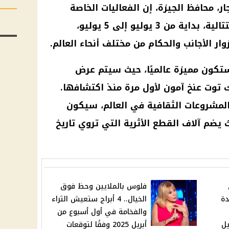
ر، محافظ الجيزة، إن الفعاليات الخاصة
بالافتتاح ستستمر لمدة 3 أيام متتالية، بداية من 3 يوليو إلى 5 يوليو،
ر الأجانب والحكام من مختلف أنحاء العالم.
ستكون مميزة عالميًا، حيث سيتم عرض
ك توت عنخ آمون لأول مرة منذ اكتشافها.
المشروعات الثقافية في العالم، سيكون
 يضم آلاف القطع الأثرية التي تروي تاريخ
فلوس بالملايين وحظ فوق
دة
الخيال.. 4 أبراج ستعيش الثراء
والفخامة في أول أسبوع من
يل
أبريل 2025 وفقًا لتوقعات