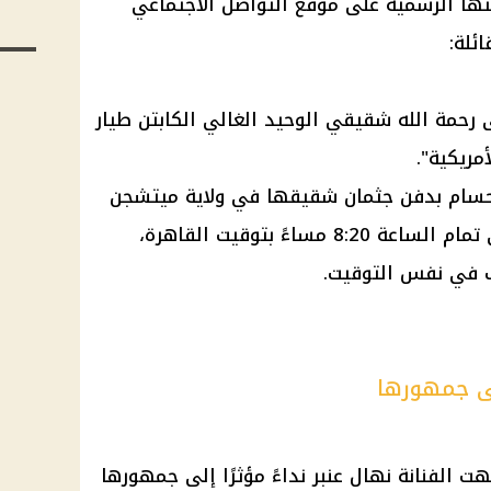
حتها الرسمية على
موقع التواصل الاجتماعي
ئلة:
لى رحمة الله شقيقي الوحيد الغالي الكابتن طيار
مريكية".
سام بدفن جثمان شقيقها في ولاية ميتشجن
 8:20 مساءً بتوقيت
القاهرة
،
ئب في نفس التوقيت.
لى جمهورها
 الفنانة نهال عنبر نداءً مؤثرًا إلى جمهورها