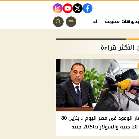
instagram
youtube
twitter
facebook
ديوهات متنوعة
اخبار الفن
منوعات مسيحية
اخبار الرياضة
الأكثر قراءة
أسعار الوقود في مصر اليوم .. بنزين 80