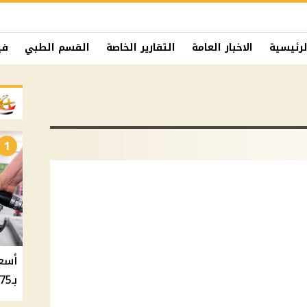
لرئيسية
الاخبار العامة
التقارير الخاصة
القسم الطبي
في
1
بـ20.75 جنيه والسولار بـ20.50 جنيه