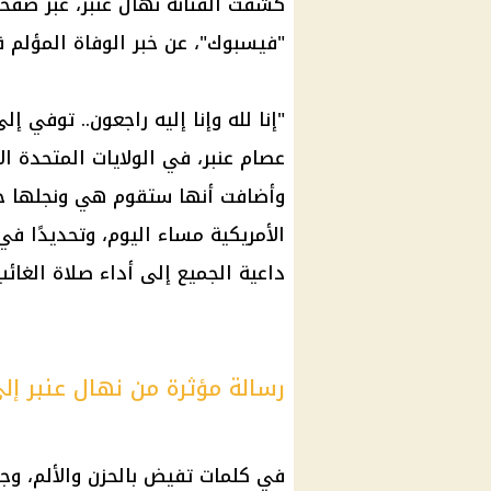
كشفت الفنانة نهال عنبر، عبر صف
"فيسبوك"، عن خبر
الوفاة
المؤلم قا
"إنا لله وإنا إليه راجعون.. توفي إ
عصام عنبر، في
الولايات المتحدة
الأ
وأضافت أنها ستقوم هي ونجلها ح
الأمريكية مساء اليوم، وتحديدًا في تمام الساعة
داعية الجميع إلى أداء صلاة الغا
رسالة مؤثرة من نهال عنبر إ
في كلمات تفيض بالحزن والألم، وجهت