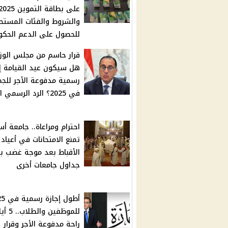
على بطاقة التموين 25
والشروط والفئات المستح
للحصول على الدعم الحك
قرار حاسم من مجلس الوزر
هل سيكون عيد القيامة إج
رسمية مدفوعة الأجر للجم
في 2025؟ الرد الرسمي الآن
احترام ومراعاة.. جامعة أ
تمنع الامتحانات في أعياد
الأقباط بعد موجة غضب 
جداول جامعات أخرى
أطول إجا
للموظفين والطلاب
راحة مدفوعة الأجر وقرار