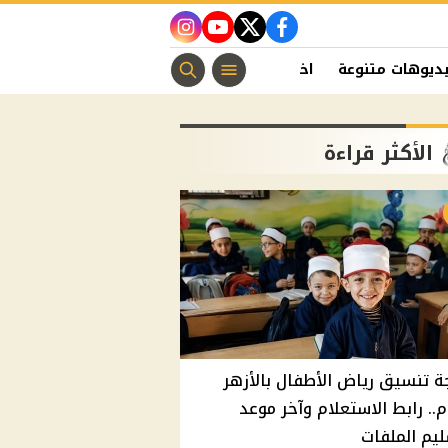
instagram
youtube
twitter
facebook
ديوهات متنوعة
اخبار الفن
منوعات مسيحية
اخبار الرياضة
الأكثر قراءة
ة تنسيق رياض الأطفال بالأزهر
م.. رابط الاستعلام وآخر موعد
يم الملفات