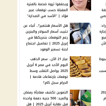
20
ويحققوا ثروة ضخمة بالفترة
قة
المقبلة حسب توقعات عبير
ومي
فؤاد | "الأسد في الصدارة"
اء:
هل الأسعار هتتغير؟.. أنباء عن
ازة
تثبيت أسعار السولار والبنزين
يع
رغم التوقعات بتحريكها في
إبريل 2025 | تفاصيل اجتماع
لجنة تسعير الوقود
سيوط
عيار 21 الآن.. سعر الذهب
اليوم الأحد في مصر 6 أبريل
بسبب
2025 يواصل التقلب وسط
توقعات بارتفاعات قادمة |
الجرام سجل كام؟
زة رسمية في 2025
التموين تكشف مفاجأة رمضان
.. 5 أيام
والعيد: 500 جنيه دفعة واحدة
قبل نهاية أبريل 2025 | هل