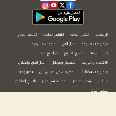
instagram
youtube
twitter
facebook
الرئيسية
الاخبار العامة
التقارير الخاصة
القسم الطبي
فيديوهات متنوعة
اخبار الفن
منوعات مسيحية
اخبار الرياضة
مطبخ الموقع
مواضيع عامة
الاقتصاد والبورصة
كمبيوتر وموبايل
اخبار الحق والضلال
فيديوهات فضائيات
مطبخ الاكل مع لى لى
تكنولوجيا
سيارات
اسعار وعروض
عقارات في مصر
الابراج الفلكية
حظك اليوم
من نحن
سياسة الخصوصية
اتصل بنا
©2024 الحق والضلال All Rights Reserved.