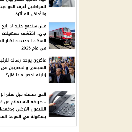
للمواطنين أعرف المواعيد
والأماكن المتأثرة
مش هتدفع جنيه لا رايح و
جاي.. اكتشف تسهيلات
السكك الحديدية لكبار ال
في عام 2025
ماكرون يوجه رساله للرئ
السيسى والمصريين فى خ
زيارته لمصر..ماذا قال؟
الحق نفسك قبل قطع الإن
.. طريقة الاستعلام عن فا
التليفون الأرضي ودفعها
بسهولة في الموعد المح