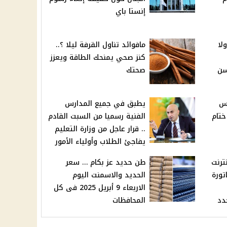
إنستا باي
لا
مافوائد تناول القرفة ليلا ؟..
كنز صحي يمنحك الطاقة ويعزز
سن
صحتك
يس
يطبق في جميع المدارس
تام
الفنية رسميا من السبت القادم
.. قرار عاجل من وزارة التعليم
يفاجئ الطلاب وأولياء الأمور
ترنت
طن حديد عز بكام … سعر
تورة
الحديد والاسمنت اليوم
الاربعاء 9 أبريل 2025 فى كل
دد
المحافظات