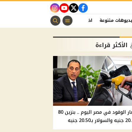
instagram
youtube
twitter
facebook
ديوهات متنوعة
اخبار الفن
منوعات مسيحية
اخبار الرياضة
الأكثر قراءة
أسعار الوقود في مصر اليوم .. بنزين 80