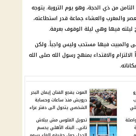
لثامن من ذي الحجة، وهو يوم التروية. يتوجه
عصر والمغرب والعشاء جماعة قدر استطاعته،
ج ليلته فيها وهي ليلة الوقوف بعرفة.
نى والمبيت فيها مستحب وليس واجباً. ولكن
لالتزام والاقتداء بمنهج رسول الله صلى الله
اناته.
و
الموت يفجع الفنان إيمان البحر
ب
درويش منذ ساعات وحسابة
هلي
الشخصي يتحول الى دفتر عزاء
ت متواصلة
تحويل الفلوس مش ببلاش
تاني.. البنك الأهلي يحسم
م
الجدل حول حقيقه إلغاء رسوم