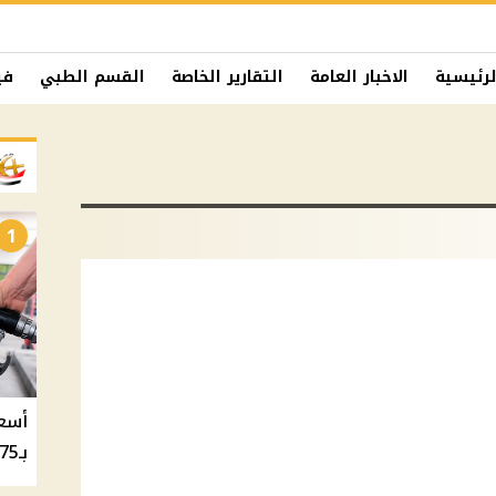
لرئيسية
الاخبار العامة
التقارير الخاصة
القسم الطبي
في
1
بـ20.75 جنيه والسولار بـ20.50 جنيه