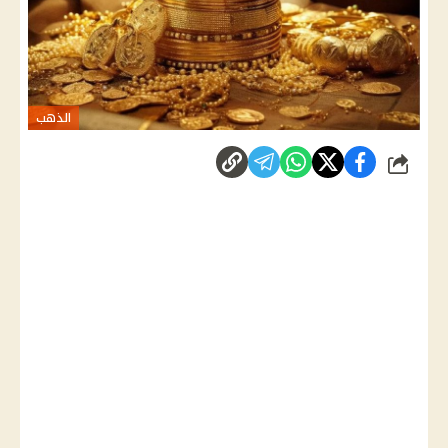
الذهب
شارك