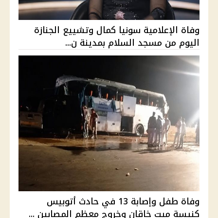
وفاة الإعلامية سونيا كمال وتشييع الجنازة
اليوم من مسجد السلام بمدينة ن...
وفاة طفل وإصابة 13 في حادث أتوبيس
كنيسة ميت خاقان وخروج معظم المصابين ...