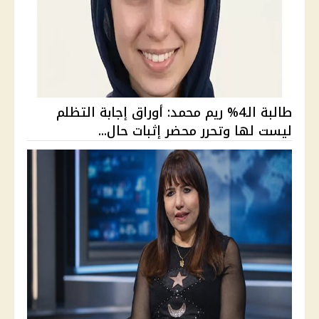
طالبة الـ4% ريم محمد: أوراق إجابة التظلم
ليست لها وتحرر محضر إثبات حال...