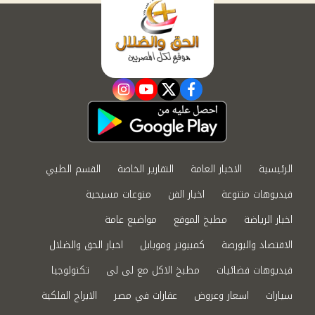
instagram
youtube
twitter
facebook
الرئيسية
الاخبار العامة
التقارير الخاصة
القسم الطبي
فيديوهات متنوعة
اخبار الفن
منوعات مسيحية
اخبار الرياضة
مطبخ الموقع
مواضيع عامة
الاقتصاد والبورصة
كمبيوتر وموبايل
اخبار الحق والضلال
فيديوهات فضائيات
مطبخ الاكل مع لى لى
تكنولوجيا
سيارات
اسعار وعروض
عقارات في مصر
الابراج الفلكية