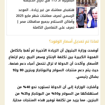
البطريرك الـ 115 في تاريخ الكنيسة
هتقبض معاشك من غير زيادة.. الموعد
الرسمي لصرف معاشات شهر مايو 2025
وأماكن الاستلام بجميع محافظات مصر |
تعرف على التفاصيل الكاملة
لماذا تم تعديل أسعار الوقود؟
أوضحت وزارة البترول أن الزيادة الأخيرة لم تُغطِ بالكامل
الفجوة الكبيرة بين تكلفة الإنتاج وسعر البيع، رغم ارتفاع
الأسعار. وأكدت أن الدولة لا تزال تتحمل أعباء دعم ضخمة،
حيث يتم دعم منتجات السولار والبوتاجاز وبنزين 80 و92
بشكل رئيسي.
وأشارت الوزارة إلى أن الدولة تستورد نحو 40% من
استهلاكها من السولار و50% من البوتاجاز و25% من
البنزين، مما يزيد من تكلفة توفير هذه المنتجات محليًا.