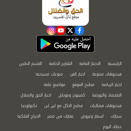
instagram
youtube
twitter
facebook
الرئيسية
الاخبار العامة
التقارير الخاصة
القسم الطبي
فيديوهات متنوعة
اخبار الفن
منوعات مسيحية
اخبار الرياضة
مطبخ الموقع
مواضيع عامة
الاقتصاد والبورصة
كمبيوتر وموبايل
اخبار الحق والضلال
فيديوهات فضائيات
مطبخ الاكل مع لى لى
تكنولوجيا
سيارات
اسعار وعروض
عقارات في مصر
الابراج الفلكية
حظك اليوم