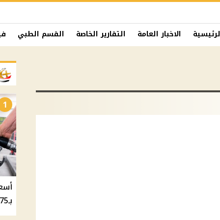
لرئيسية
الاخبار العامة
التقارير الخاصة
القسم الطبي
في
1
بـ20.75 جنيه والسولار بـ20.50 جنيه