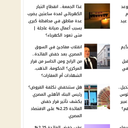
وعد
غدًا الجمعة.. انقطاع التيار
م
الكهربائي لمدة ساعتين يضرب
عيد
عدة مناطق في محافظة كبرى
بسبب أعمال صيانة عاجلة |
متى تعود الكهرباء؟
َيم
انقلاب مفاجئ في السوق
المصري بعد خفض الفائدة..
قبل
من الرابح ومن الخاسر من قرار
في
المركزي؟ الحكومة، الذهب،
الشهادات أم العقارات؟
يل..
هل ستنخفض تكلفة القروض؟
لوس
رئيس البنك الأهلي المصري
بير
يكشف تأثير قرار خفض
هم؟
الفائدة 2.25% على الاقتصاد
المصري
بعاء
عقب خفض الفائدة 2.25%..