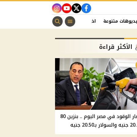
instagram
youtube
twitter
facebook
ديوهات متنوعة
اخبار الفن
منوعات مسيحية
اخبار الرياضة
الأكثر قراءة
أسعار الوقود في مصر اليوم .. بنزين 80