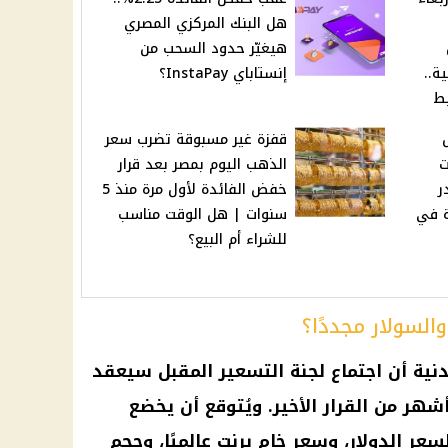
هل البنك المركزي المصري
هيغيّر حدود السحب من
الية..
إنستاباي InstaPay؟
ط
قفزة غير مسبوقة تضرب سعر
ت
الذهب اليوم بمصر بعد قرار
ر
خفض الفائدة لأول مرة منذ 5
 في
سنوات | هل الوقت مناسب
للشراء أم البيع؟
السولار مجددًا؟
نية أن اجتماع لجنة التسعير المقبل سيعقد
القرار
الأخير. ويُتوقع أن يخضع
 لسعر
الدولار
، وسعر خام برنت عالميًا، وحجم