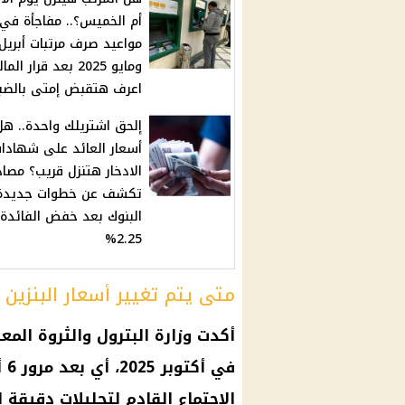
أم الخميس؟.. مفاجأة في
مواعيد صرف مرتبات أبريل
ومايو 2025 بعد قرار الم
اعرف هتقبض إمتى بالضب
إلحق اشتريلك واحدة.. هل
أسعار العائد على شهادا
الادخار هتنزل قريب؟ مصاد
تكشف عن خطوات جديدة
البنوك بعد خفض الفائدة
2.25%
متى يتم تغيير أسعار البنزين و
أكدت
وزارة البترول
والثروة المعد
في أكتوبر 2025، أي بعد مرور 6 أشهر من
الاجتماع القادم لتحليلات دقيقة