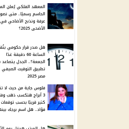
المعهد الفلكي يُعلن الم
الحاسم رسميًا.. متى نصو
عرفة ونذبح الأضاحي في 
الأضحى 2025؟
هل صدر قرار حكومي بتُقدّ
الساعة 60 دقيقة غدًا
الجمعة؟.. الجدل يتصاعد 
تطبيق التوقيت الصيفي 
مصر 2025
فلوس جاية من حيث لا تتخ
3 أبراج هتكسب ذهب وف
كتير قريبًا بحسب توقعات ع
فؤاد.. هل اسم برجك بين
هل المرتب هينزل يوم الأر