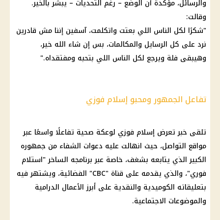
والرسائل، مؤكدة أن الوضع – رغم التحديات – يبشر بالخير.
وقالت:
"شكرًا لكل الناس اللي بعتت واتكلمت، آسفين إننا مش قادرين
نرد على كل الرسايل والمكالمات، بس إن شاء الله خير،
وهيبقى فلة ويرجع لكل الناس اللي بتحبه ومفتقداه."
تفاعل الجمهور ومحبو إسلام فوزي
تلقى خبر تعرض إسلام فوزي لوعكة صحية تفاعلًا واسعًا عبر
مواقع التواصل
، حيث انهالت عليه دعوات الشفاء من جمهوره
الكبير الذي يتابعه بشغف، خاصة عبر برنامجه الساخر "استلام
فوري"، والذي يقدمه على قناة "CBC" الفضائية، ويشتهر فيه
بتعليقاته الكوميدية والنقدية على أبرز الأعمال الدرامية
والموضوعات الاجتماعية.