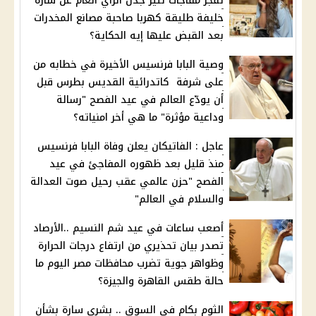
تفجر مفاجأت تثير جدل الرأي العام عن سارة
خليفة طليقة كهربا صاحبة مصانع المخدرات
بعد القبض عليها إيه الحكاية؟
وصية البابا فرنسيس الأخيرة في خطابه من
على شرفة كاتدرائية القديس بطرس قبل
أن يودّع العالم في عيد الفصح "رسالة
وداعية مؤثرة" ما هي أخر امنياته؟
عاجل : الفاتيكان يعلن وفاة البابا فرنسيس
منذ قليل بعد ظهوره المفاجئ في عيد
الفصح "حزن عالمي عقب رحيل صوت العدالة
والسلام في العالم"
أصعب ساعات في عيد شم النسيم ..الأرصاد
تصدر بيان تحذيري من ارتفاع درجات الحرارة
وظواهر جوية تضرب محافظات مصر اليوم ما
حالة طقس القاهرة والجيزة؟
الثوم بكام في السوق .. بشري سارة بشأن