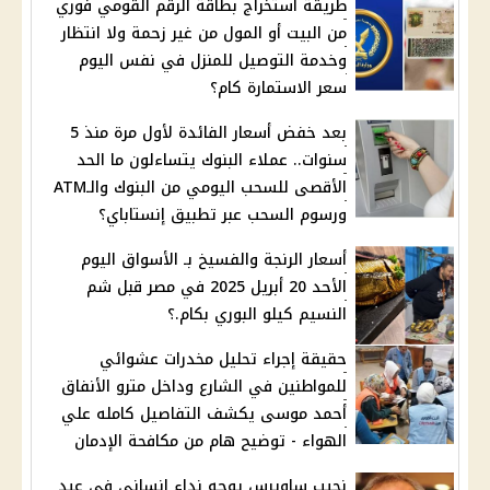
طريقة استخراج بطاقة الرقم القومي فوري
من البيت أو المول من غير زحمة ولا انتظار
وخدمة التوصيل للمنزل في نفس اليوم
سعر الاستمارة كام؟
بعد خفض أسعار الفائدة لأول مرة منذ 5
سنوات.. عملاء البنوك يتساءلون ما الحد
الأقصى للسحب اليومي من البنوك والـATM
ورسوم السحب عبر تطبيق إنستاباي؟
أسعار الرنجة والفسيخ بـ الأسواق اليوم
الأحد 20 أبريل 2025 في مصر قبل شم
النسيم كيلو البوري بكام.؟
حقيقة إجراء تحليل مخدرات عشوائي
للمواطنين في الشارع وداخل مترو الأنفاق
أحمد موسى يكشف التفاصيل كامله علي
الهواء - توضيح هام من مكافحة الإدمان
نجيب ساويرس يوجه نداء إنساني في عيد