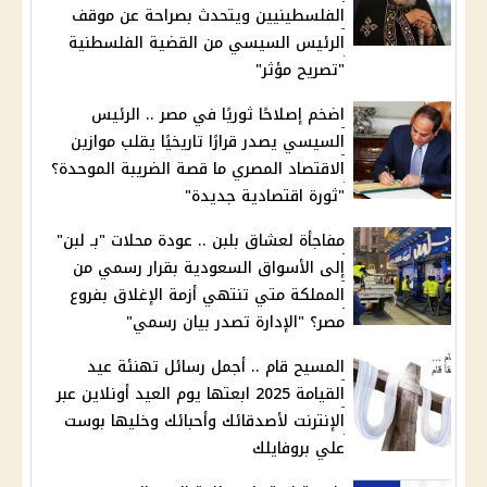
الفلسطينيين ويتحدث بصراحة عن موقف
الرئيس السيسي من القضية الفلسطنية
"تصريح مؤثر"
اضخم إصلاحًا ثوريًا في مصر .. الرئيس
السيسي يصدر قرارًا تاريخيًا يقلب موازين
الاقتصاد المصري ما قصة الضريبة الموحدة؟
"ثورة اقتصادية جديدة"
مفاجأة لعشاق بلبن .. عودة محلات "بـ لبن"
إلى الأسواق السعودية بقرار رسمي من
المملكة متي تنتهي أزمة الإغلاق بفروع
مصر؟ "الإدارة تصدر بيان رسمي"
المسيح قام .. أجمل رسائل تهنئة عيد
القيامة 2025 ابعتها يوم العيد أونلاين عبر
الإنترنت لأصدقائك وأحبائك وخليها بوست
علي بروفايلك