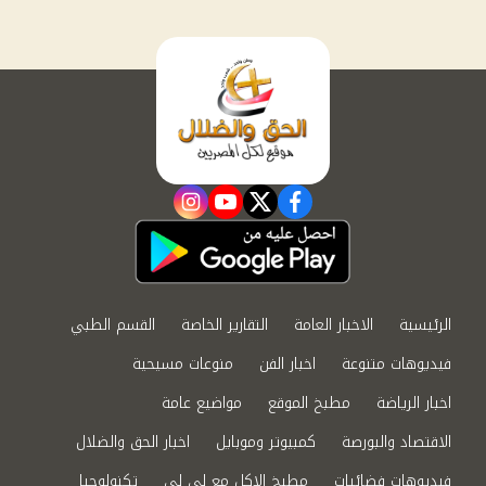
instagram
youtube
twitter
facebook
الرئيسية
الاخبار العامة
التقارير الخاصة
القسم الطبي
فيديوهات متنوعة
اخبار الفن
منوعات مسيحية
اخبار الرياضة
مطبخ الموقع
مواضيع عامة
الاقتصاد والبورصة
كمبيوتر وموبايل
اخبار الحق والضلال
فيديوهات فضائيات
مطبخ الاكل مع لى لى
تكنولوجيا