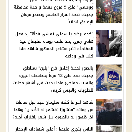
ووهمي" غلق 5 فروع دفعة واحدة محافظة
جديدة تتخذ القرار الحاسم وتصدر فرمان
الإغلاق نهائياً
"كده برضه يا سولي تمشي فجأة" رد فعل
هاني رمزي بعد علمه بوفاة سليمان عيد
المفاجئة تثير مشاعر الجمهور شاهد ماذا
كتب في وداعه
بالصور لحظة إغلاق فرع "بلبن" بمناطق
جديدة بعد غلق 12 فرعاً بمحافظة الجيزة
والسبب مفاجئ ماذا يحدث في أشهر محلات
للحلويات والايس كريم؟
شاهد آخر ما كتبه سليمان عيد قبل ساعات
من وفاته "منشورًا تقشعر له الأبدان" وهذا
اخر ظهور له بالصوره هل شعر باقتراب أجله؟
الناس بتجري عليها : أعلى شهادات الإدخار