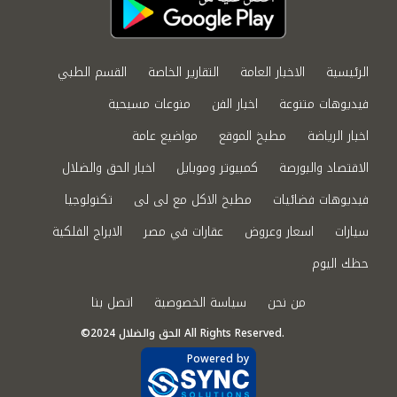
الرئيسية
الاخبار العامة
التقارير الخاصة
القسم الطبي
فيديوهات متنوعة
اخبار الفن
منوعات مسيحية
اخبار الرياضة
مطبخ الموقع
مواضيع عامة
الاقتصاد والبورصة
كمبيوتر وموبايل
اخبار الحق والضلال
فيديوهات فضائيات
مطبخ الاكل مع لى لى
تكنولوجيا
سيارات
اسعار وعروض
عقارات في مصر
الابراج الفلكية
حظك اليوم
من نحن
سياسة الخصوصية
اتصل بنا
©2024 الحق والضلال All Rights Reserved.
Powered by