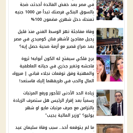
في مصر بعد خفض الفائدة أحدثت ضجة
بالسوق البنكي فرصتك تبدأ من 1000 جنيه
تمنحك دخل شهري مضمون 100%
وفاة مفاجئة تهز الوسط الفني منذ قليل
رحيل مفاجئ لأشهر فنان كوميدي في مصر
بعد صراع قصير مع أزمة صحية حصل إيه؟
برج فلكي سيفتح له الكون أبوابه! ثروة
فاحشه وتغير جذري في حياته العاطفية
والمهنية وفق توقعات نجلاء قباني | مبروك
المال والحب في طريقهما إليك فاستعد!
زيادة الحد الأدنى للأجور ورفع المرتبات
رسمياً بعد إقرار الرئيس هل ستصرف الزيادة
بالتزامن مع صرف مرتبات مايو او شهر
يوليو؟ "وزير المالية يجيب"
ما لم يتوقعه أحد.. سبب وفاة سليمان عيد