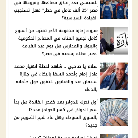
للسيسي بعد إغلاق مصانعها وفروعها في
مصر "25 ألف عامل في خطر" فهل تستجيب
القيادة السياسية؟
مبروك إجازة مدفوعة الأجر تقترب من أسبوع
كامل لجميع الفئات في المصالح الحكومية
والبنوك والمدارس هل يوم عيد القيامة
يعتبر عطلة رسمية في مصر؟
سلام يا صاحبي .. شاهد لحظة انهيار محمد
عادل إمام وأحمد السقا بالبكاء في جنازة
سليمان عيد والفنانون يلتفون حول جثمانه
بالدعاء
أول تحرك للدولار بعد خفض الفائدة هل بدأ
سعر الدولار في كسر الحواجز مجددًا
بالسوق السوداء وهل عاد شبح التعويم من
جديد؟
قرارات إجبارية جديدة لمحلات "بلبن"