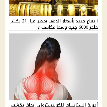
ارتفاع جديد بأسعار الذهب بمصر. عيار 21 يكسر
حاجز 6000 جنيه وسط مكاسب ع...
أدوية الستاتينات للكوليسترول.. أبحاث تكشف