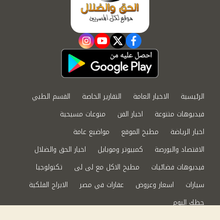
instagram
youtube
twitter
facebook
الرئيسية
الاخبار العامة
التقارير الخاصة
القسم الطبي
فيديوهات متنوعة
اخبار الفن
منوعات مسيحية
اخبار الرياضة
مطبخ الموقع
مواضيع عامة
الاقتصاد والبورصة
كمبيوتر وموبايل
اخبار الحق والضلال
فيديوهات فضائيات
مطبخ الاكل مع لى لى
تكنولوجيا
سيارات
اسعار وعروض
عقارات في مصر
الابراج الفلكية
حظك اليوم