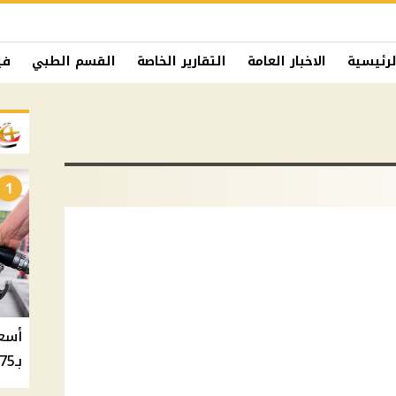
لرئيسية
الاخبار العامة
التقارير الخاصة
القسم الطبي
في
1
بـ20.75 جنيه والسولار بـ20.50 جنيه