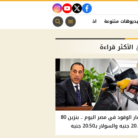
instagram
youtube
twitter
facebook
ديوهات متنوعة
اخبار الفن
منوعات مسيحية
اخبار الرياضة
الأكثر قراءة
أسعار الوقود في مصر اليوم .. بنزين 80