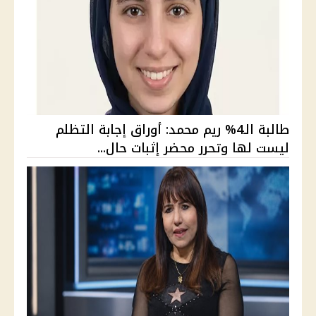
طالبة الـ4% ريم محمد: أوراق إجابة التظلم
ليست لها وتحرر محضر إثبات حال...