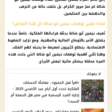
شالة لم تمرّ مرور الكرام، بل خلقت حالة من الترقب
والدهشة بين المتابعين.
لماذا تلقى توقعات نيفين أبو شالة كل هذا التفاعل؟
تُعرف نيفين أبو شالة بدقّة قراءاتها الفلكية، خاصةً عندما
يتعلق الأمر بالأوضاع المالية والمهنية. ومع تزايد الضغوط
الاقتصادية، يتطلع كثيرون لمعرفة ما يخبئه لهم الفلك،
وهنا تأتي أهمية توقعات نيفين أبو شالة التي جاءت هذه
المرة محمّلة ببشائر مالية لبعض الأبراج.
لا يفوتك
«اقرأ قبل الجميع».. مفاجأة الحسابات
الفلكية تحدد أول أيام عيد الأضحى 2025 -
إجازة العيد الرسمية في مصر هل الجمعة أم
السبت؟
«قفزة مفاجئة».. سعر الذهب اليوم الخميس