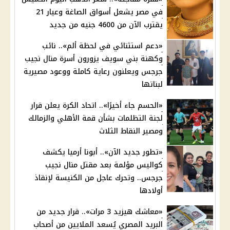
في مصر يشعل أسواق الصاغة وعيار 21
يقترب الآن من 4600 جنيه من جديد
«دعم استثنائي في لحظة ألم».. نائب
وكهنة بني سويف يزورون أسرة منال نجيب
جرجس ويعلنون رعاية كاملة ووعود مصيرية
لبناتها
«الحسم جاء أخيرًا».. اتحاد الكرة يعلن قرار
لجنة التظلمات بشأن قمة الأهلي والزمالك
ومصير النقاط الثلاث
«تطور جديد الآن».. أبونا أرميا يكشف
كواليس مؤلمة بعد مقتل منال نجيب
جرجس.. وتحرك عاجل من الكنيسة لإنقاذ
أولادها
«معاشك هيزيد 3 مرات».. قرار جديد من
البريد المصري يُسعد الملايين من أصحاب