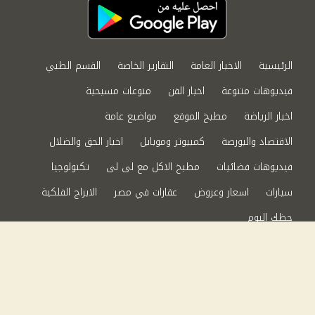
الرئيسية
الاخبار العامة
التقارير الخاصة
القسم الطبي
فيديوهات متنوعة
اخبار الفن
منوعات مسيحية
اخبار الرياضة
مطبخ الموقع
مواضيع عامة
الاقتصاد والبورصة
كمبيوتر وموبايل
اخبار الحق والضلال
فيديوهات فضائيات
مطبخ الاكل مع لى لى
تكنولوجيا
سيارات
اسعار وعروض
عقارات في مصر
الابراج الفلكية
حظك اليوم
من نحن
سياسة الخصوصية
اتصل بنا
©2024 الحق والضلال All Rights Reserved.
Powered by