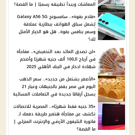
المعاشات ويبدأ تطبيقه رسميًا | ما القصة؟
«قادم بقوة».. سامسونج Galaxy A56 5G
يُشعل سباق الهواتف ببطارية عملاقة
وسعر ينافس بقوة.. هل هو الخيار الأمثل
لك؟
«لن تصدق العائد بعد التخفيض».. مفاجأة
في أرباح الـ100 ألف جنيه شهريًا وأضخم
شهادة ادخار في البنك الأهلي 2025
«الأصفر يشتعل من جديد».. سعر الذهب
اليوم في مصر يقفز بالجنيهات وعيار 21
يسجل أرقامًا جديدة في التعاملات المسائية
«35 جنيه فقط شهريًا».. المصرية للاتصالات
تكشف عن مفاجأة هتغير طريقة دفعك لـ
فاتورة التليفون الأرضي والإنترنت المنزلي |
ما القصة؟