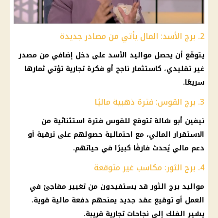
2. برج الأسد: المال يأتي من مصادر جديدة
يتوقّع أن يحصل مواليد الأسد على دخل إضافي من مصدر
غير تقليدي، كاستثمار ناجح أو فكرة تجارية تؤتي ثمارها
سريعًا.
3. برج القوس: فترة ذهبية ماليًا
نيفين أبو شالة تتوقع للقوس فترة استثنائية من
الاستقرار المالي، مع احتمالية حصولهم على ترقية أو
دعم مالي يُحدث فارقًا كبيرًا في حياتهم.
4. برج الثور: مكاسب غير متوقعة
مواليد
برج الثور
قد يستفيدون من تغيير مفاجئ في
العمل أو توقيع عقد جديد يمنحهم دفعة
مالية
قوية.
يشير
الفلك
إلى نجاحات تجارية قريبة.