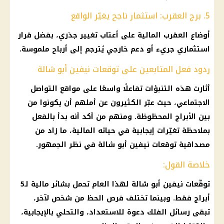
5. برج العقرب: استثمار ناجح يغيّر الواقع
أوضاع
العقرب
المالية
على أعتاب تغيير جذري، بفضل قرار
استثماري جريء أو دعم خارجي يُترجم إلى أرباح ملموسة.
ردود فعل المتابعين على توقعات نيفين أبو شالة
أثارت هذه التنبؤات تفاعلًا واسعًا على
مواقع التواصل
الاجتماعي
، حيث عبّر الكثيرون عن أملهم أن يكونوا من
بين
الأبراج المحظوظة
. ومنهم من أكد أنه بدأ بالفعل
بملاحظة تغيّرات إيجابية في حياته
المالية
، ما زاد من
مصداقية
توقعات نيفين أبو شالة
في نظر الجمهور.
خلاصة القول:
توقّعات نيفين أبو شالة لهذا العام تحمل بشائر
مالية
لـ5
أبراج
فقط. وبينما تختلف فرص الحظ من شخص لآخر،
تبقى رسائل
الفلك
دعوة للاستعداد، والتحلي بالإيجابية،