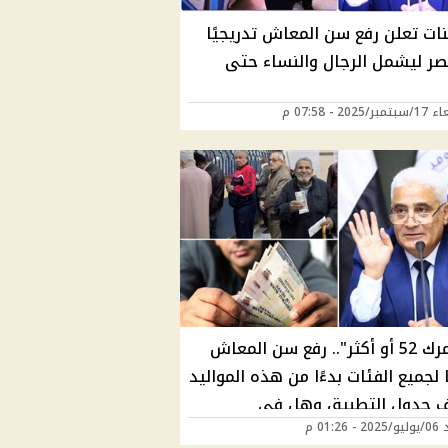
نات تعلن رفع سن المعاش تدريجيًا
ر ليشمل الرجال والنساء حتى
2025 - 07:58 م
"لو عمرك 52 أو أكثر".. رفع سن المعاش
 لجميع الفئات بدءًا من هذه المواليد
ف جدول التطبيق وهل في
01:26 م
اءات؟