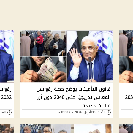
قانون التأمينات يوضح خطة رفع سن
رفع س
د بدء التطبيق التدريجي 2032
المعاش تدريجيًا حتى 2040 دون أي
2032 والنظام يصل إلى 65 عامًا في 2040
قرارات جديدة
الأحد 19/أبريل/2026 - 01:03 م
السبت 18/أبريل/026