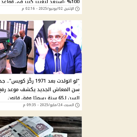
100% -استعد لتغيير كبير في قواعد
الإثنين 02/يونيو/2025 - 02:16 م
المعاش خلال هذا التوقيت
"لو اتولدت بعد 1971 ركّز كويس".
سن المعاش الجديد يكشف موعد رفع
السن لـ65 سنة رسميًا وفق قانون
السبت 24/مايو/2025 - 09:35 م
التأمينات