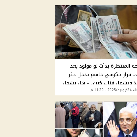
ة المنتظرة بدأت لو مولود بعد
197».. قرار حكومي حاسم يدخل حيّز
يذ ويشمل فئات كبرى – هل يشمل
202 - 11:30 م
ات؟