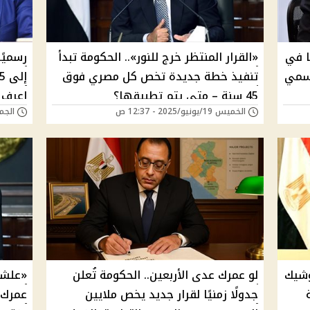
ا في
«القرار المنتظر خرج للنور».. الحكومة تبدأ
رسميًا
رسمي
تنفيذ خطة جديدة تخص كل مصري فوق
45 سنة – متى يتم تطبيقها؟
اعرف 
الخميس 19/يونيو/2025 - 12:37 ص
الجمعة 06/يونيو/5
هيتطب
مي وشيك
لو عمرك عدى الأربعين.. الحكومة تُعلن
«علشا
جدولًا زمنيًا لقرار جديد يخص ملايين