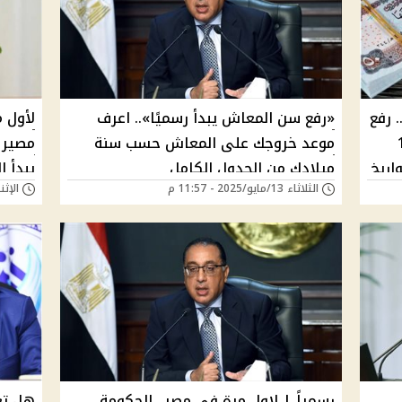
رفع
«رفع سن المعاش يبدأ رسميًا».. اعرف
لأول م
1972
موعد خروجك على المعاش حسب سنة
مصير 
ميلادك من الجدول الكامل
يبدأ ا
الثلاثاء 13/مايو/2025 - 11:57 م
الإثنين 05/مايو/025
رسمياً | لاول مرة في مصر.. الحكومة