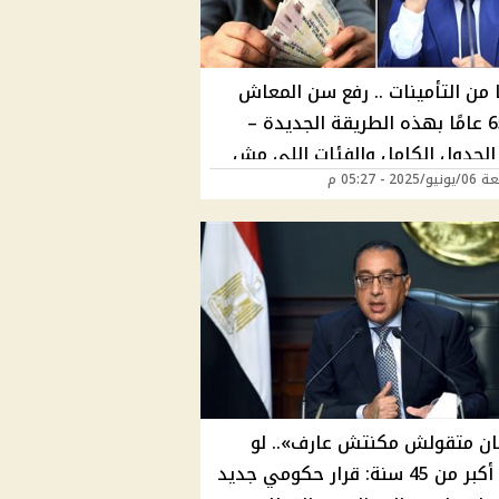
 من التأمينات .. رفع سن المعاش
إلى 65 عامًا بهذه الطريقة الجديدة –
الجدول الكامل والفئات اللي مش
202 - 05:27 م
ق عليهم
ن متقولش مكنتش عارف».. لو
عمرك أكبر من 45 سنة: قرار حكومي جديد