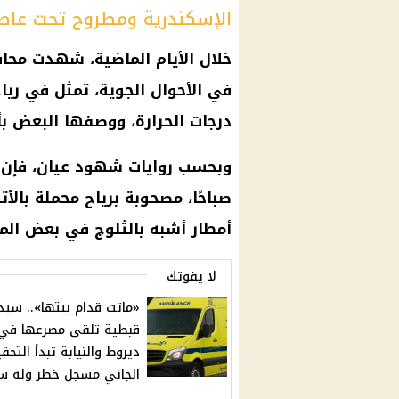
الإسكندرية ومطروح تحت عاص
خلال الأيام الماضية، شهدت محا
في
الأحوال الجوية
، تمثل في
ريا
درجات الحرارة
، ووصفها البعض بأنه
وبحسب روايات شهود عيان، فإن
صباحًا، مصحوبة برياح محملة بالأ
أمطار
أشبه بالثلوج في بعض المن
لا يفوتك
«ماتت قدام بيتها».. سيد
قبطية تلقى مصرعها في
ديروط والنيابة تبدأ التحق
الجاني مسجل خطر وله س