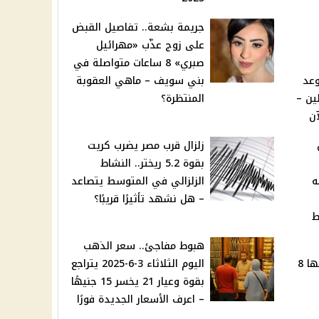
جريمة بشعة.. تفاصيل القبض
على زوج عذّب «مهرائيل
صبري» 8 ساعات متواصلة في
 موعد
بني سويف – ماهي العقوبة
ين –
المنتظرة؟
آن
زلزال قرب مصر يضرب كريت
بقوة 5.2 ريختر.. النشاط
ه
الزلزالي في المتوسط يتصاعد
– هل نشهد تأثيرًا قريبًا؟
ط
هبوط مفاجئ.. سعر الذهب
مهرائيل صبري بعد تعذيبها 8
اليوم الثلاثاء 3-6-2025 يتراجع
بقوة وعيار 21 يخسر 15 جنيهًا
– اعرف الأسعار الجديدة فورًا