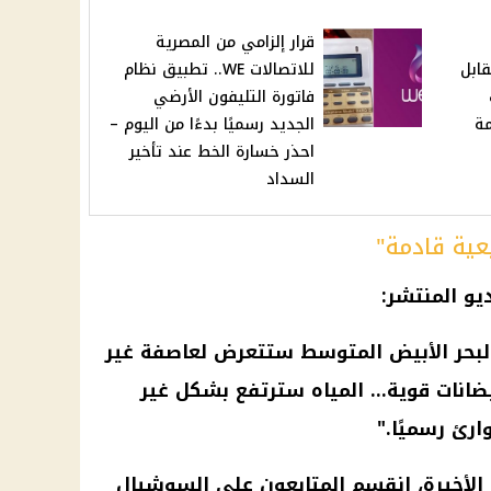
قرار إلزامي من المصرية
اثاء 3-6-2025 مقابل
للاتصالات WE.. تطبيق نظام
فاتورة التليفون الأرضي
مة
الجديد رسميًا بدءًا من اليوم –
احذر خسارة الخط عند تأخير
السداد
عية قادمة"
و المنتشر:
لبحر الأبيض المتوسط
ستتعرض لعاصفة غير
ضانات قوية... المياه سترتفع بشكل غير
ارئ رسميًا."
الأخيرة، انقسم المتابعون على
السوشيال