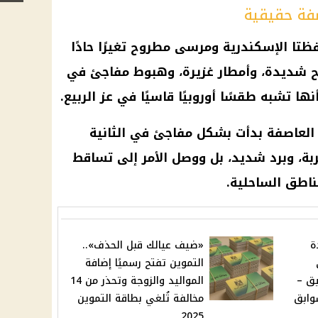
فة حقيقية
فظتا
الإسكندرية
ومرسى
مطروح
تغيرًا حادًا
ح
شديدة، وأمطار غزيرة، وهبوط مفاجئ في
ا تشبه طقسًا أوروبيًا قاسيًا في عز الربيع.
العاصفة
بدأت بشكل مفاجئ في الثانية
تربة، وبرد شديد، بل ووصل الأمر إلى تساقط
اطق الساحلية.
ة
«ضيف عيالك قبل الحذف»..
التموين تفتح رسميًا إضافة
يق –
المواليد والزوجة وتحذر من 14
وابق
مخالفة تُلغي بطاقة التموين
2025