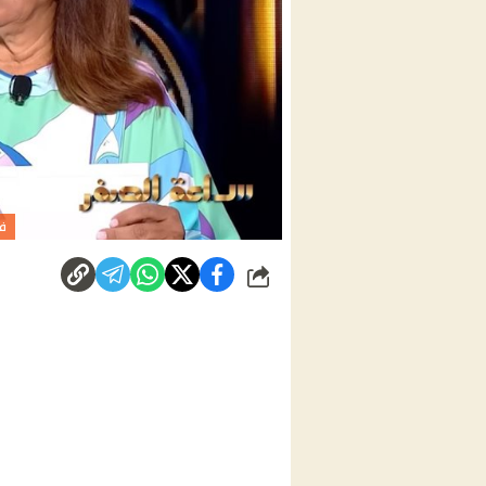
في
شارك