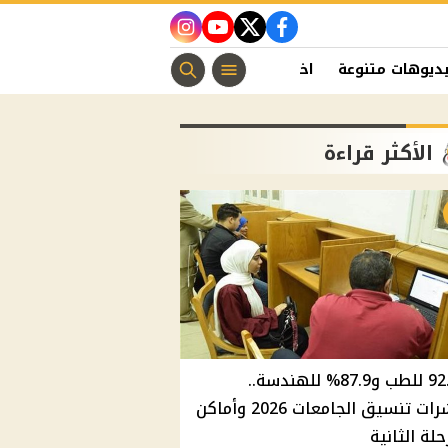
instagram
youtube
twitter
facebook
ديوهات متنوعة
اخبار الفن
منوعات مسيحية
اخبار الرياضة
الأكثر قراءة
92.8% للطب و87.9% للهندسة..
مؤشرات تنسيق الجامعات 2026 وأماكن
حلة الثانية