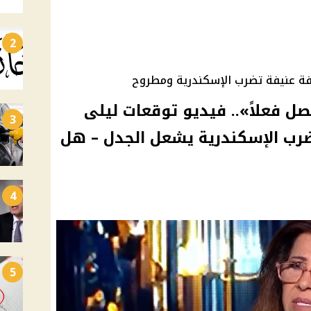
2
ة عنيفة تضرب الإسكندرية ومطروح
ل فعلاً».. فيديو توقعات ليلى
3
رب الإسكندرية يشعل الجدل – هل
4
5