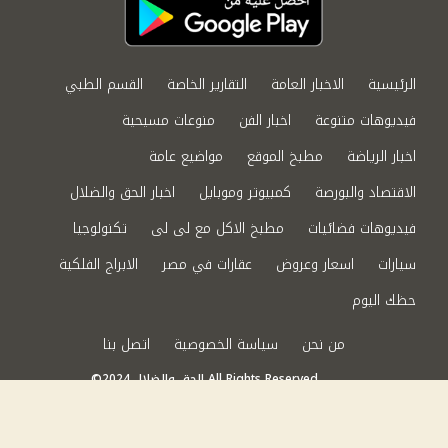
الرئيسية
الاخبار العامة
التقارير الخاصة
القسم الطبي
فيديوهات متنوعة
اخبار الفن
منوعات مسيحية
اخبار الرياضة
مطبخ الموقع
مواضيع عامة
الاقتصاد والبورصة
كمبيوتر وموبايل
اخبار الحق والضلال
فيديوهات فضائيات
مطبخ الاكل مع لى لى
تكنولوجيا
سيارات
اسعار وعروض
عقارات في مصر
الابراج الفلكية
حظك اليوم
من نحن
سياسة الخصوصية
اتصل بنا
©2024 الحق والضلال All Rights Reserved.
Powered by