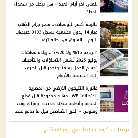
للغنى آخر أيام العيد – هل برجك من سعداء
الحظ؟
«الرقم كسر التوقعات».. سعر جرام الذهب
عيار 14 بدون مصنعية يسجل 3103 جنيهات
اليوم – السوق في حالة ترقب
"الزيادة 15% ولا 20%؟".. زيادة معاشات
يوليو 2025 تُشعل التساؤلات والتأمينات
تحسم الجدل رسميًا وتحذر قبل الصرف –
إليك الحقيقة بالأرقام
فاتورة التليفون الأرضي من المصرية
للاتصالات WE.. مهلة محدودة قبل قطع
الخدمة وأنظمة سداد جديدة توفرلك وقت
وفلوس – الحق التفاصيل قبل ما تدفع غلط
ترتيبات حكومية خاصة في يوم الافتتاح