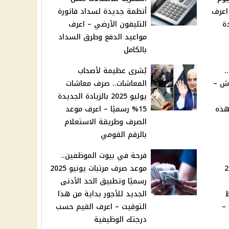
1 يونيو 2025 – اعرف
أنظمة جديدة لسداد فاتورة
ة
التليفون الأرضي – اعرف
مواعيد الدفع وطرق السداد
بالكامل
.
بُشرى عظيمة لأصحاب
اش –
المعاشات.. صرف معاشات
يوليو 2025 بالزيادة الجديدة
202 في هذه
15% رسميًا – اعرف موعد
الصرف وطريقة الاستعلام
بالرقم القومي
فرحة في بيوت الموظفين..
ك 2025
موعد صرف مرتبات يونيو 2025
رسميًا وتطبيق الحد الأدنى
الجديد للأجور بداية من هذا
 –
التوقيت – اعرف القيم حسب
درجتك الوظيفية