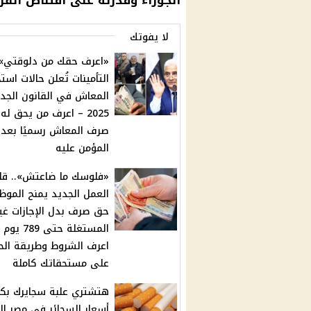
الجوزاء وقدرته على اقتناص الف
لا يفوتك
«اعرف حقك من دلوقتي».
التأمينات تُعلن حالات است
المعاش في القانون الجد
2025 – اعرف من يحق له
صرف المعاش رسميًا بعد 
المؤمن عليه
«فلوسك ما ضاعتش».. قا
العمل الجديد يمنح الموظ
حق صرف بدل الإجازات غير
المستغلة حتى 789 ي
اعرف الشروط وطريقة ال
على مستحقاتك كاملة
هتشتري علبة سجايرك بكام
أسعار السجائر في مصر ال