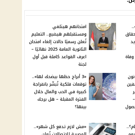
رص.
.
امتحانهم هيتلغي
حقاق
ومستقبلهم هيضيع.. التعليم
يد
تُعلن رسميًا حالات إلغاء امتحان
الثانوية العامة 2025 نهائيًا –
وفاة
اعرف القواعد كاملة قبل أول
لجنة
نون
«3 أبراج حظها بيضحك لها»..
فين
توقعات فلكية تُبشّر بانفراجة
كبيرة في الحب والمال خلال
وم –
الفترة المقبلة – هل برجك
حصول
بينها؟
؟..
«مش لازم تدفع كل شهر»..
يوم
المصرية للاتصالات تُعلن