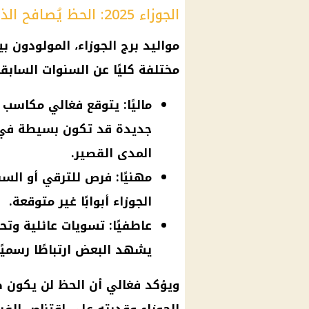
الجوزاء 2025: الحظ يُصافح الذكاء
مختلفة كليًا عن السنوات السابق
ماليًا: يتوقع فغالي مكاسب 
جديدة قد تكون بسيطة في بد
المدى القصير.
مهنيًا: فرص للترقي أو السف
الجوزاء أبوابًا غير متوقعة.
عاطفيًا: تسويات عائلية وت
يشهد البعض ارتباطًا رسميًا
ويؤكد فغالي أن الحظ لن يكون ص