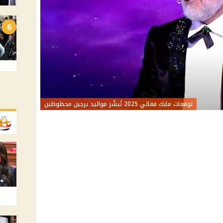
6
توقعات مايك فغالي 2025 تُبشّر مواليد برجين محظوظين