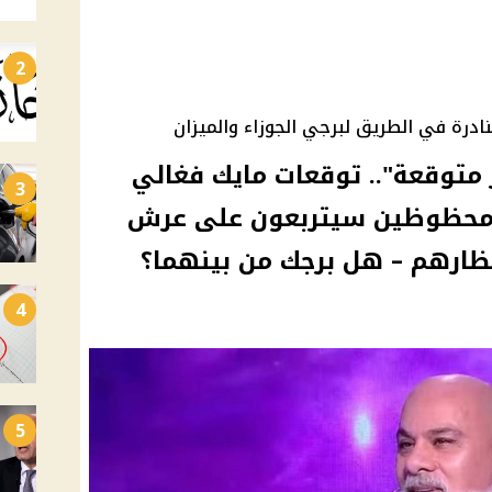
2
ادرة في الطريق لبرجي الجوزاء والميزان
ر متوقعة".. توقعات مايك فغالي
3
برجين محظوظين سيتربعون على عرش
ظارهم – هل برجك من بينهما؟
4
5