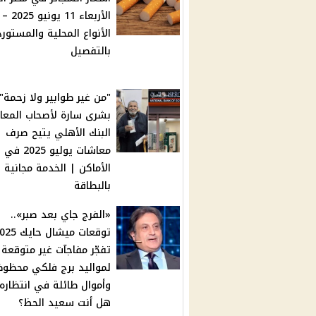
الأربعاء 1
الأنواع المحلية والمستورد
بالتفصيل
"من غير طوابير ولا زحمة".
بشرى سارة لأصحاب المع
البنك الأهلي يتيح صرف
معاشات يوليو 5
الأماكن | الخدمة مجانية
بالبطاقة
«الفرج جاي بعد صبر»..
توقعات ميشال حاي
تفجّر مفاجآت غير متوقعة
لمواليد برج فلكي محظوظ
وأموال طائلة في انتظاره
هل أنت سعيد الحظ؟