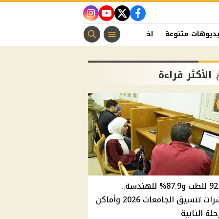
instagram
youtube
twitter
facebook
ديوهات متنوعة
اخبار الفن
منوعات مسيحية
اخبار الرياضة
الأكثر قراءة
92.8% للطب و87.9% للهندسة..
مؤشرات تنسيق الجامعات 2026 وأماكن
حلة الثانية