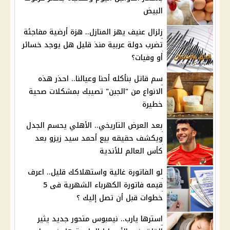
البيض
زلزال عنيف يهز المنازل.. هزة أرضية مفاجئة
تضرب دولة عربية منذ قليل هل يوجد خسائر
أو وفيات؟
سم قاتل بنأكله أحنا وعيالنا.. احذر هذه
الانواع من "الجبن" تصيبك بمشكلات صحية
خطيرة
بعد العرض التاريخي.. الأهلي يحسم الجدل
ويكشف حقيقه بيع أحمد سيد زيزو بعد
كأس العالم للأندية
لو الفاتورة غالية واستهلاكك قليل.. اعرف
قيمه فاتورة الكهرباء الشهرية فى 5
خطوات قبل أن تصل إليك ؟
استرها يارب.. نيمبوس متحور جديد يثير