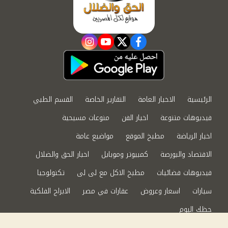
instagram
youtube
twitter
facebook
الرئيسية
الاخبار العامة
التقارير الخاصة
القسم الطبي
فيديوهات متنوعة
اخبار الفن
منوعات مسيحية
اخبار الرياضة
مطبخ الموقع
مواضيع عامة
الاقتصاد والبورصة
كمبيوتر وموبايل
اخبار الحق والضلال
فيديوهات فضائيات
مطبخ الاكل مع لى لى
تكنولوجيا
سيارات
اسعار وعروض
عقارات في مصر
الابراج الفلكية
حظك اليوم