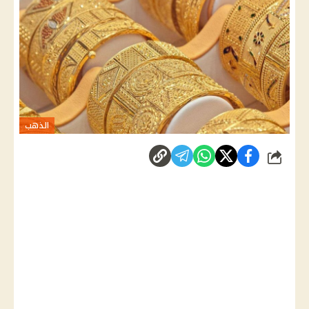
الذهب
شارك