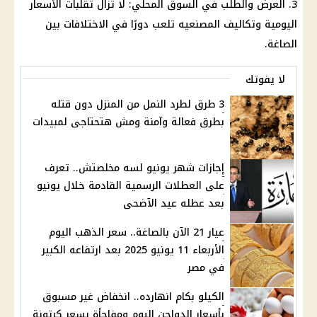
3. العرض والطلب في السوق المحلي: لا تزال تقلبات الأسعار
اليومية وتكاليف المصنعيه تلعب دورًا في الاختلافات بين
الصاغة.
لا يفوتك
3 طرق لطرد النمل من المنزل دون قتله
بطرق فعالة وآمنة ومش هتحتاجى لمبيدات
إجازات شهر يونيو لسه مخلصتش.. تعرف
على العطلات الرسمية القادمة خلال يونيو
بعد عطله عيد الآضحى
عيار 21 الآن بالصاغة.. سعر الذهب اليوم
الأربعاء 11 يونيو 2025 بعد ارتفاعه الكبير
في مصر
الكيلو بكام انهارده.. انخفاض غير مسبوق
بأسعار الدواجن اليوم ومفاجأة بسعر كرتونة