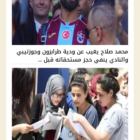
محمد صلاح يغيب عن ودية طرابزون وجوزتيبي
والنادي ينفي حجز مستحقاته قبل ...