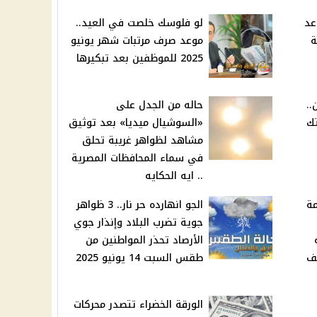
عد
لو فلوسك خلصت في العيد..
ة
موعد صرف مرتبات شهر يونيو
2025 للموظفين بعد تبكيرها
..
حاله من الجدل على
تك
«السوشيال ميديا» بعد توثيق
مشاهد لظواهر غريبة تحلق
في سماء المحافظات المصرية
.. ايه الحكايه
مة
الجو انهارده حر نار.. 3 ظواهر
جوية تضرب البلاد وإنذار جوي
يه
الأرصاد تحذر المواطنين من
موظف
طقس السبت 14 يونيو 2025
الورقة الخضراء تتصدر محركات