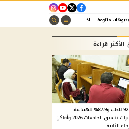
instagram
youtube
twitter
facebook
ديوهات متنوعة
اخبار الفن
منوعات مسيحية
اخبار الرياضة
الأكثر قراءة
92.8% للطب و87.9% للهندسة..
مؤشرات تنسيق الجامعات 2026 وأماكن
حلة الثانية