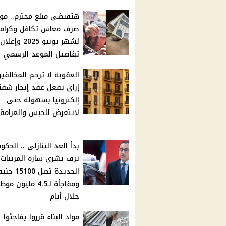
هتقبضى مبلغ محترم.. مو
صرف معاش تكافل وكرام
لشهر يونيو 2025 وإعلان
تفاصيل الموعد الرسمي
العقوبة لا ترحم المخالفين
إزاى تفعل عقد إيجار شق
إلكترونيا بسهولة حتى
لاتتعرض للحبس والغرامة
بدأ العد التنازلي .. الحكو
تزف بشرى سارة المرتبات
الجديدة تصل 15100 جن
ومفاجأة لـ4.5 مليون 
خلال أيام
مواد البناء قرروا يفاجئوا