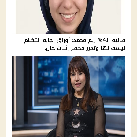
طالبة الـ4% ريم محمد: أوراق إجابة التظلم
ليست لها وتحرر محضر إثبات حال...