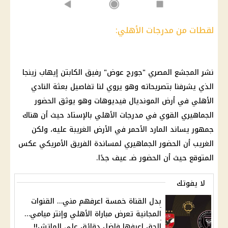
لقطات من مدرجات الأهلي:
نشر المجشع المصري "جورج عوض" رفيق الكابتن
إيهاب زينجا
الذي يشرفنا بتصريحاته وهو يروي لنا تفاصيل بعثة
النادي
الأهلي
في أرض المونديال فيديوهات وهو يوثق الحضور
الجماهيري القوي في مدرجات
الأهلي
بالإستاد حيث أن هناك
جمهور يساند المارد الأحمر في الأرض الغريبة عليه، ولكن
الغريب أن الحضور الجماهيري لمساندة الفريق الأمريكي عكس
المتوقع حيث أن الحضور ضـ عيف جدًا.
لا يفوتك
بدل القناة خمسة اعرفهم مني… القنوات
المجانية تعرض مباراة الأهلي وإنتر ميامي…
إلحق اعرفها فاضل دقائق على الماتش!!