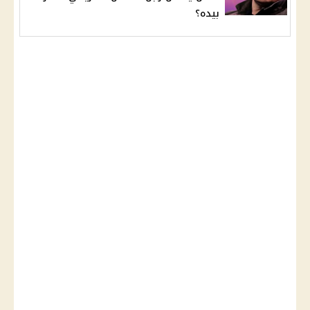
بيده؟