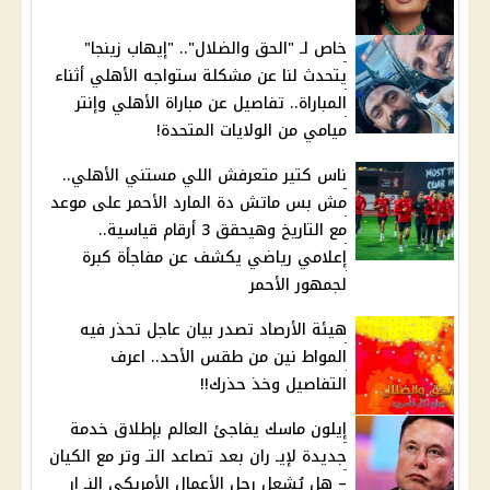
خاص لـ "الحق والضلال".. "إيهاب زينجا"
يتحدث لنا عن مشكلة ستواجه الأهلي أثناء
المباراة.. تفاصيل عن مباراة الأهلي وإنتر
ميامي من الولايات المتحدة!
ناس كتير متعرفش اللي مستني الأهلي..
مش بس ماتش دة المارد الأحمر على موعد
مع التاريخ وهيحقق 3 أرقام قياسية..
إعلامي رياضي يكشف عن مفاجأة كبرة
لجمهور الأحمر
هيئة الأرصاد تصدر بيان عاجل تحذر فيه
المواط نين من طقس الأحد.. اعرف
التفاصيل وخذ حذرك!!
إيلون ماسك يفاجئ العالم بإطلاق خدمة
جديدة لإيـ ران بعد تصاعد التـ وتر مع الكيان
– هل يُشعل رجل الأعمال الأمريكي النـ ار