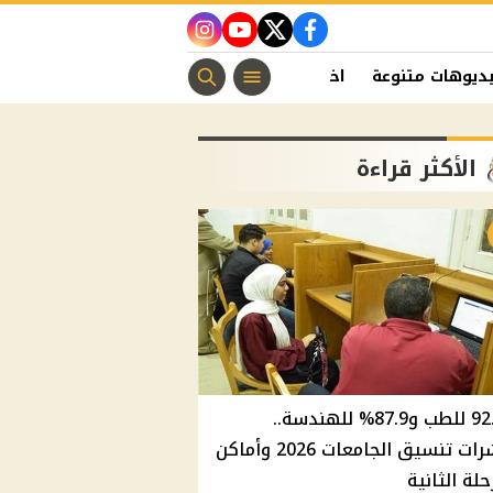
instagram
youtube
twitter
facebook
ديوهات متنوعة
اخبار الفن
منوعات مسيحية
اخبار الرياضة
الأكثر قراءة
92.8% للطب و87.9% للهندسة..
مؤشرات تنسيق الجامعات 2026 وأماكن
حلة الثانية