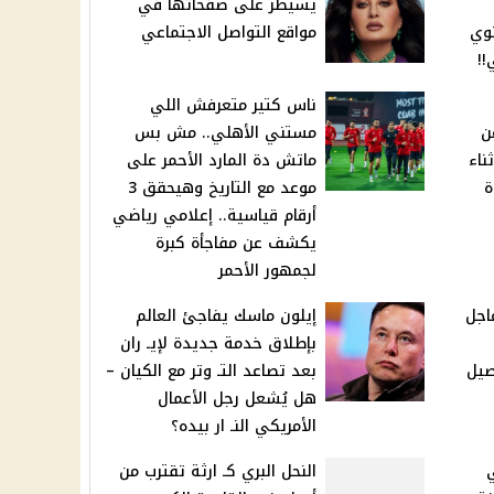
يسيطر على صفحاتها في
نوي
مواقع التواصل الاجتماعي
!!
ناس كتير متعرفش اللي
ن
مستني الأهلي.. مش بس
ناء
ماتش دة المارد الأحمر على
ة
موعد مع التاريخ وهيحقق 3
أرقام قياسية.. إعلامي رياضي
يكشف عن مفاجأة كبرة
لجمهور الأحمر
اجل
إيلون ماسك يفاجئ العالم
بإطلاق خدمة جديدة لإيـ ران
صيل
بعد تصاعد التـ وتر مع الكيان –
هل يُشعل رجل الأعمال
الأمريكي النـ ار بيده؟
ي
النحل البري كـ ارثة تقترب من