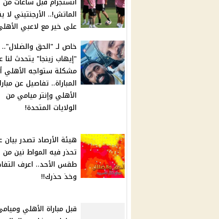
انستجرام قبل ساعات من
الماتش!.. الأرجنتيني لا ي
على خير مع لاعبي الأهلي
خاص لـ "الحق والضلال"..
"إيهاب زينجا" يتحدث لنا ع
مشكلة ستواجه الأهلي أث
المباراة.. تفاصيل عن مبارا
الأهلي وإنتر ميامي من
الولايات المتحدة!
هيئة الأرصاد تصدر بيان ع
تحذر فيه المواط نين من
طقس الأحد.. اعرف التفا
وخذ حذرك!!
قبل مباراة الأهلي وميام