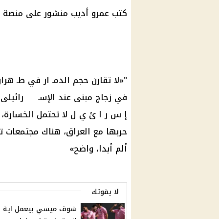
كتب
عمرو أديب
منشور على منصة إ
"«لا تقارن حجم الدمـ ار في طـ هرا
في زجاج مبنى عند الإسـ رائيلى ي
إ س ر ا ئ ي ل لا تحتمل الخسارة،
حربها مع
العراق
، هناك مجتمعات ت
ألم أبدا، واضح»
لا يفوتك
شوف ميسي بيعمل اية 