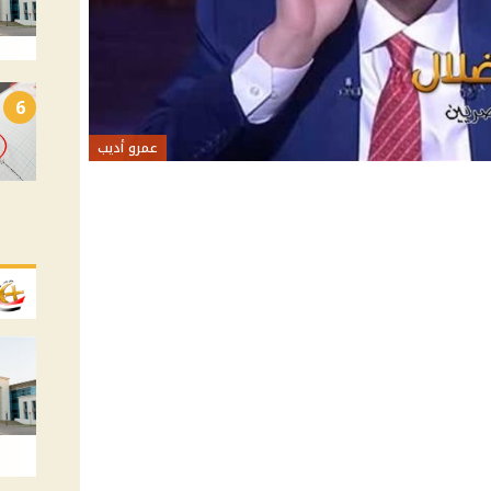
6
عمرو أديب