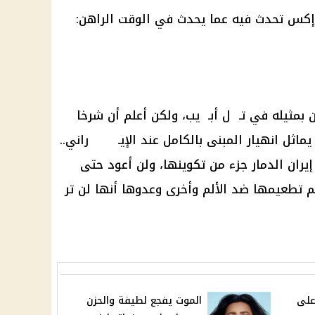
كس تحدث فيه عما يحدث في الوقت الراهن:
ن بمثيله في تـ ل أبـ يب، ولكن أعلم أن شرخا
ماثل انهيار المبنى بالكامل عند الإيـ راني..
إيران
الدمار جزء من تكوينها، ولن أعود حتى
م تطعيمها ضد الألم وأخرى وعدوها أنها لن تر
على
الموت يفجع لطيفة والحزن