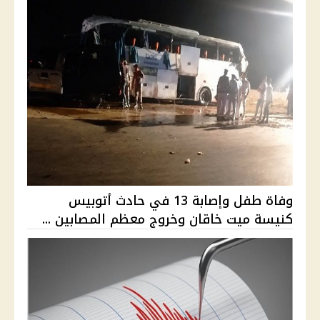
وفاة طفل وإصابة 13 في حادث أتوبيس
كنيسة ميت خاقان وخروج معظم المصابين ...