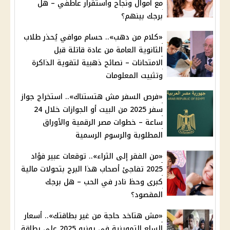
مع أموال ونجاح واستقرار عاطفي – هل
برجك بينهم؟
«كلام من دهب».. حسام موافي يُحذر طلاب
الثانوية العامة من عادة قاتلة قبل
الامتحانات – نصائح ذهبية لتقوية الذاكرة
وتثبيت المعلومات
«فرص السفر مش هتستناك».. استخراج جواز
سفر 2025 من البيت أو الجوازات خلال 24
ساعة – خطوات مصر الرقمية والأوراق
المطلوبة والرسوم الرسمية
«من الفقر إلى الثراء».. توقعات عبير فؤاد
2025 تفاجئ أصحاب هذا البرج بتحولات مالية
كبرى وحظ نادر في الحب – هل برجك
المقصود؟
«مش هتاخد حاجة من غير بطاقتك».. أسعار
السلع التموينية في يونيو 2025 على بطاقة