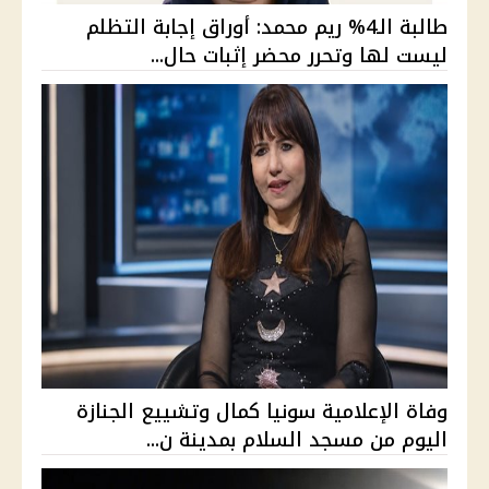
طالبة الـ4% ريم محمد: أوراق إجابة التظلم
ليست لها وتحرر محضر إثبات حال...
وفاة الإعلامية سونيا كمال وتشييع الجنازة
اليوم من مسجد السلام بمدينة ن...