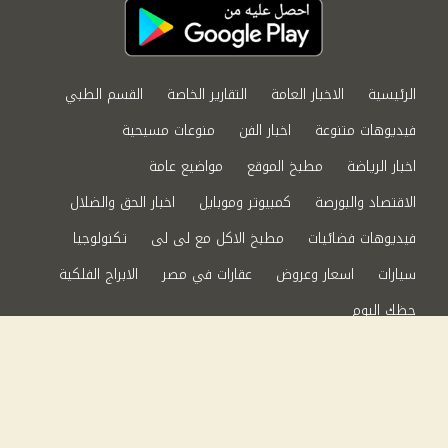
الرئيسية
الاخبار العامة
التقارير الخاصة
القسم الطبي
فيديوهات متنوعة
اخبار الفن
منوعات مسيحية
اخبار الرياضة
مطبخ الموقع
مواضيع عامة
الاقتصاد والبورصة
كمبيوتر وموبايل
اخبار الحق والضلال
فيديوهات فضائيات
مطبخ الاكل مع لى لى
تكنولوجيا
سيارات
اسعار وعروض
عقارات في مصر
الابراج الفلكية
حظك اليوم
من نحن
سياسة الخصوصية
اتصل بنا
©2024 الحق والضلال All Rights Reserved.
Powered by