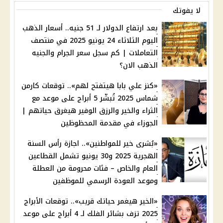
لا يفوتك
بعد ارتفاع الدولار لـ 51 جنيه.. أسعار الذهب
اليوم الثلاثاء 24 يونيو 2025 في منتصف
التعاملات | كم سجل سعر الجرام والجنيه
الذهب الان؟
«كنز علي بابا هيتفتح لهم».. توقعات كارمن
شماس 2025 تُبشّر 5 أبراج على موعد مع
الثراء والخير والرزق الوفير هيغرق حياتهم |
الجوزاء في مقدمة المحظوظين
«بُشرى خير للمواطنين».. اجازة رأس السنة
الهجرية 2025 و30 يونيو تشمل القطاعين
العام والخاص – فئات محرومة من العطلة
وموعد العودة الرسمي للموظفين
«الخير هيغمر حياتك قريب».. توقعات الأبراج
2025 تزف بشائر الفلك لـ 4 أبراج على موعد